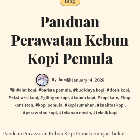
Blog
Panduan
Perawatan Kebun
Kopi Pemula
By
fina
January 14, 2026
#
alat kopi
, #
barista pemula
, #
budidaya kopi
, #
dosis kopi
,
#
ekstraksi kopi
, #
gilingan kopi
, #
kebun kopi
, #
kopi kafe
, #
kopi
konsisten
, #
kopi pemula
, #
kopi rumahan
, #
kualitas kopi
,
#
perawatan kopi
, #
tekanan mesin
, #
teknik kopi
Panduan Perawatan Kebun Kopi Pemula menjadi bekal