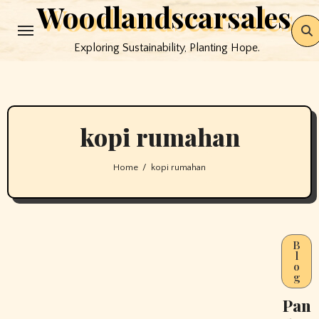
Woodlandscarsales
Skip
to
Exploring Sustainability, Planting Hope.
content
kopi rumahan
Home
kopi rumahan
B
l
o
g
Pan