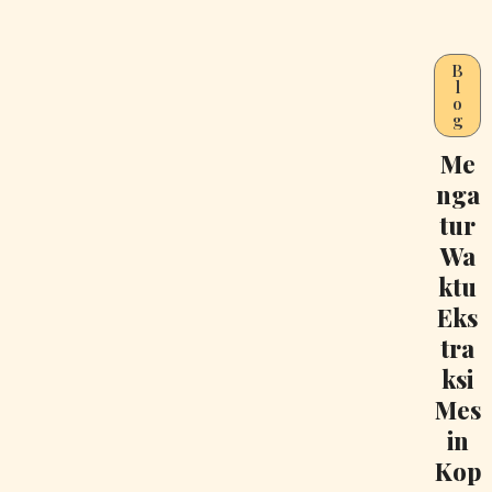
B
l
o
g
Me
nga
tur
Wa
ktu
Eks
tra
ksi
Mes
in
Kop