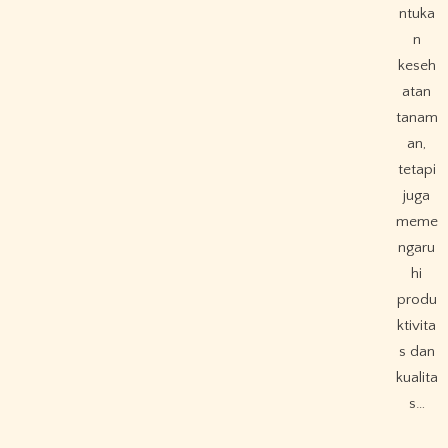
ntuka
n
keseh
atan
tanam
an,
tetapi
juga
meme
ngaru
hi
produ
ktivita
s dan
kualita
s…