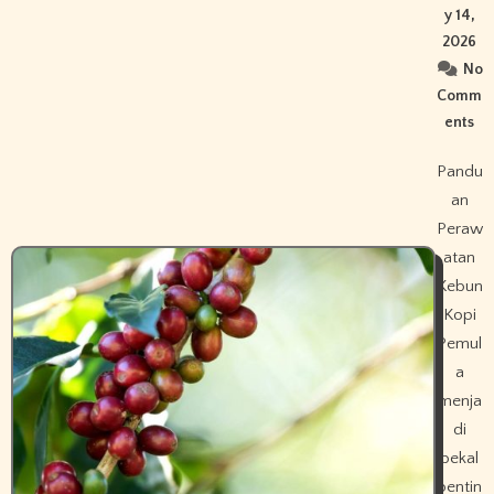
y 14,
2026
No
Comm
ents
Pandu
an
Peraw
atan
Kebun
Kopi
Pemul
a
menja
di
bekal
pentin