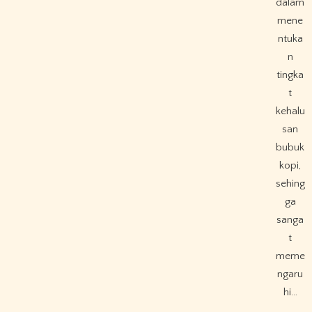
dalam
mene
ntuka
n
tingka
t
kehalu
san
bubuk
kopi,
sehing
ga
sanga
t
meme
ngaru
hi…