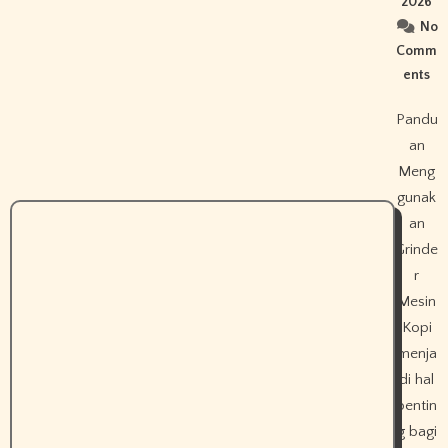
2026
No
Comm
ents
Pandu
an
Meng
gunak
an
Grinde
r
Mesin
Kopi
menja
di hal
pentin
g bagi