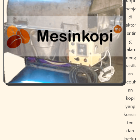
Kopi
menja
di
faktor
pentin
g
dalam
meng
hasilk
an
seduh
an
kopi
yang
konsis
ten
dan
berku