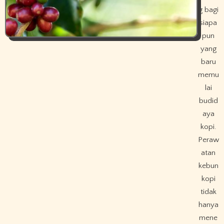
g bagi
siapa
pun
yang
baru
memu
lai
budid
aya
kopi.
Peraw
atan
kebun
kopi
tidak
hanya
mene