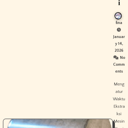
i
fina
Januar
y 14,
2026
No
Comm
ents
Meng
atur
Waktu
Ekstra
ksi
Mesin