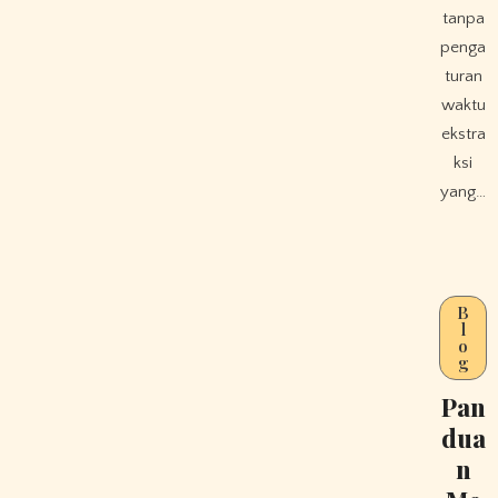
tanpa
penga
turan
waktu
ekstra
ksi
yang…
B
l
o
g
Pan
dua
n