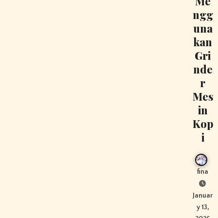
Me
ngg
una
kan
Gri
nde
r
Mes
in
Kop
i
fina
Januar
y 13,