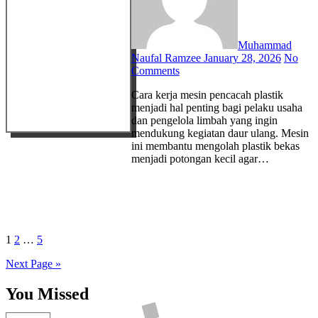
Muhammad
Naufal Ramzee
January 28, 2026
No
Comments
Cara kerja mesin pencacah plastik
menjadi hal penting bagi pelaku usaha
dan pengelola limbah yang ingin
mendukung kegiatan daur ulang. Mesin
ini membantu mengolah plastik bekas
menjadi potongan kecil agar…
Posts
1
2
…
5
pagination
Next Page »
You Missed