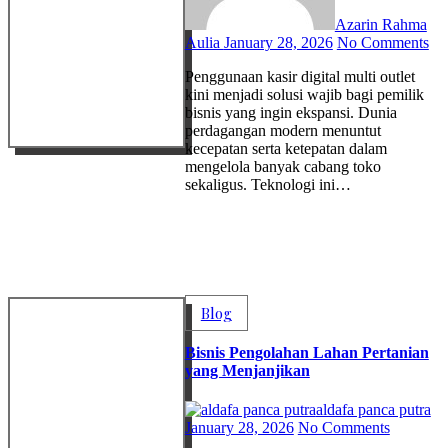
Azarin Rahma
Aulia
January 28, 2026
No Comments
Penggunaan kasir digital multi outlet
kini menjadi solusi wajib bagi pemilik
bisnis yang ingin ekspansi. Dunia
perdagangan modern menuntut
kecepatan serta ketepatan dalam
mengelola banyak cabang toko
sekaligus. Teknologi ini…
Blog
Bisnis Pengolahan Lahan Pertanian
yang Menjanjikan
aldafa panca putra
January 28, 2026
No Comments