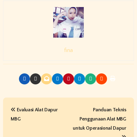
fina
P
Evaluasi Alat Dapur
Panduan Teknis
o
MBG
Penggunaan Alat MBG
s
untuk Operasional Dapur