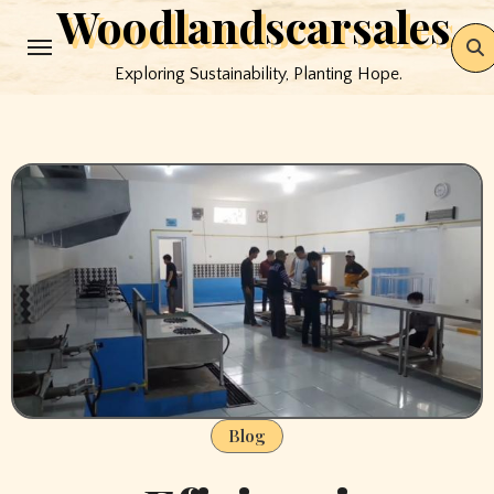
Woodlandscarsales
Skip
to
Exploring Sustainability, Planting Hope.
content
Blog