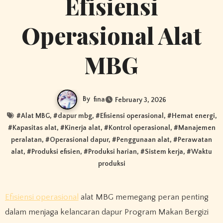
Efisiensi
Operasional Alat
MBG
By
fina
February 3, 2026
#
Alat MBG
, #
dapur mbg
, #
Efisiensi operasional
, #
Hemat energi
,
#
Kapasitas alat
, #
Kinerja alat
, #
Kontrol operasional
, #
Manajemen
peralatan
, #
Operasional dapur
, #
Penggunaan alat
, #
Perawatan
alat
, #
Produksi efisien
, #
Produksi harian
, #
Sistem kerja
, #
Waktu
produksi
Efisiensi operasional
alat MBG memegang peran penting
dalam menjaga kelancaran dapur Program Makan Bergizi