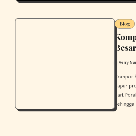
Blog
Kompo
Besa
Verry N
Kompor high pressure kapasitas besar menjadi pilihan utama bagi
dapur pro
hari. Per
sehingga