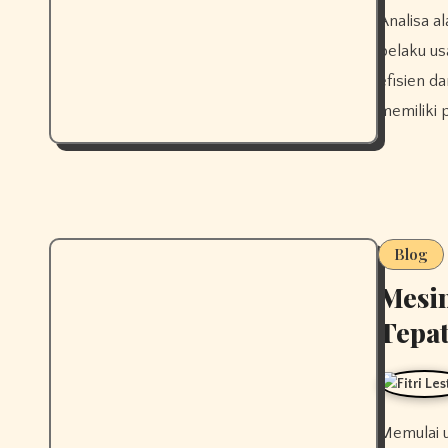
Analisa alat dapur penting untuk MBG menjadi langkah strategis bagi
pelaku us
efisien d
memiliki 
Blog
Mesin
Tepat
Memulai usaha roti membutuhkan peralatan yang tepat agar