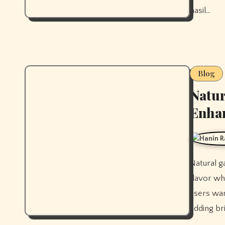
hasil…
Blog
Natur
Enhan
Natural gas grill briquettes help grillers achieve authentic smoky
flavor wh
users wan
adding b