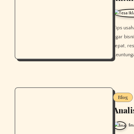
Tips usaha restoran MBG yang sukses penting dipahami sejak awal
agar bisn
tepat, r
keuntunga
Blog
Anali
fin