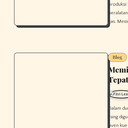
produksi b
peralata
gas. Mesin
Blog
Memil
Tepa
Dalam dunia usaha kuliner, kualitas kue sangat bergantung pada alat
yang digu
oven kue 