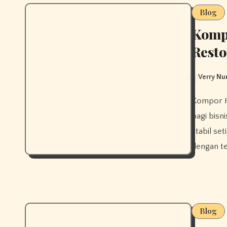
Blog
Komp
Resto
Verry N
Kompor High Pressure Dapur Restoran Cepat menjadi solusi utama
bagi bis
stabil se
dengan te
Blog