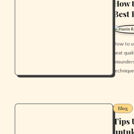
How t
Best 
How to use coconut shell charcoal correctly determines overall
heat qual
misunder
technique
Blog
Tips 
untuk