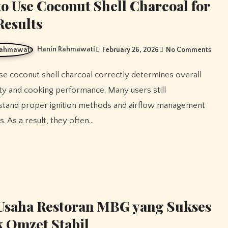
o Use Coconut Shell Charcoal for
Results
Hanin Rahmawati
February 26, 2026
No Comments
ity and cooking performance. Many users still
stand proper ignition methods and airflow management
s. As a result, they often…
Usaha Restoran MBG yang Sukses
 Omzet Stabil