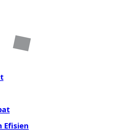
t
pat
 Efisien