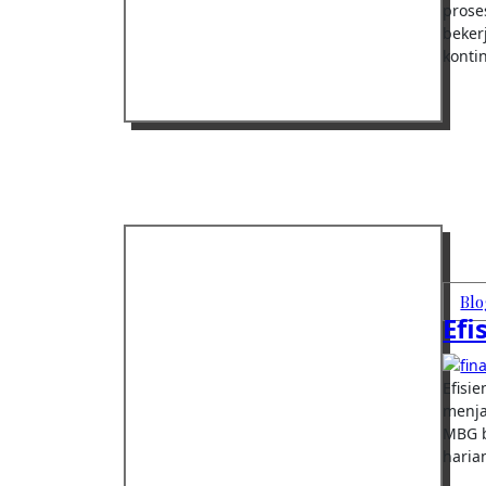
prose
beker
konti
Blo
Efi
Efisiensi operasional alat MBG memegang peran penting dalam
menja
MBG b
haria