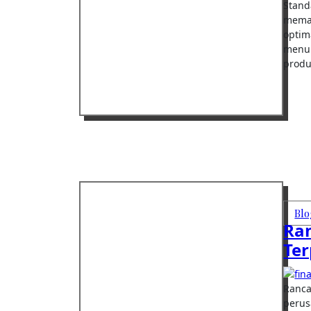
Standar Kinerja Alat MBG Tinggi menjadi acuan penting dalam
memas
optim
menun
produ
Blo
Ra
Te
Rancangan sistem alat MBG terpadu menjadi strategi utama
perus