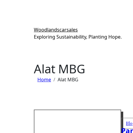
Skip
to
content
Woodlandscarsales
Exploring Sustainability, Planting Hope.
Alat MBG
Home
Alat MBG
Blo
Pa