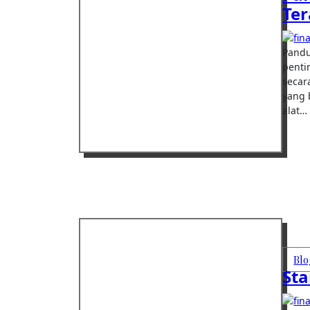
Te
Panduan Penggunaan Alat MBG Terarah menjadi komponen
penti
secar
yang 
alat…
Blo
Sta