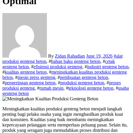
Optimal
By
Zidan Rahadian
June 19, 2026
#
alat
produksi genteng beton
, #
bahan baku genteng beton
, #
cetak
genteng beton
, #
efisiensi produksi genteng
, #
industri genteng beton
,
#
kualitas genteng beton
, #
meningkatkan kualitas produksi genteng
beton
, #
mesin press genteng
, #
pembuatan genteng beton
,
#
pengeringan genteng beton
, #
produksi genteng beton
, #
proses
produksi genteng
, #
rumah mesin
, #
teknologi genteng beton
, #
usaha
genteng beton
Meningkatkan kualitas produksi genteng beton menjadi langkah
penting bagi pelaku usaha yang ingin menghasilkan produk kuat
dan konsisten. Kualitas yang baik membantu meningkatkan
kepercayaan pelanggan serta memperluas peluang pasar. Selain itu,
produk yang seragam juga memudahkan proses distribusi dan