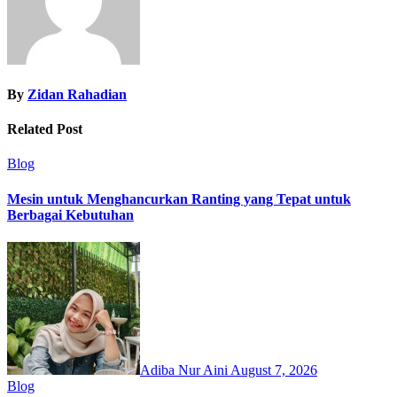
By
Zidan Rahadian
Related Post
Blog
Mesin untuk Menghancurkan Ranting yang Tepat untuk
Berbagai Kebutuhan
Adiba Nur Aini
August 7, 2026
Blog