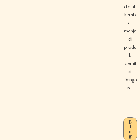
diolah
kemb
ali
menja
di
produ
k
bernil
ai.
Denga
n…
B
l
o
g