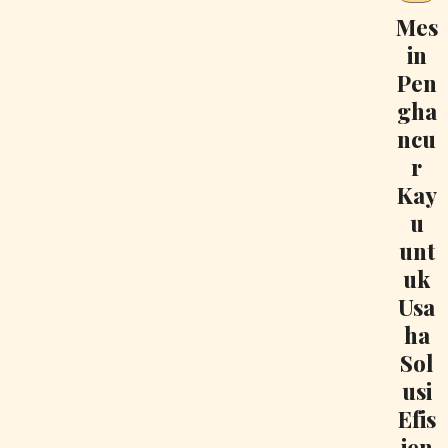
Mes
in
Pen
gha
ncu
r
Kay
u
unt
uk
Usa
ha
Sol
usi
Efis
ien