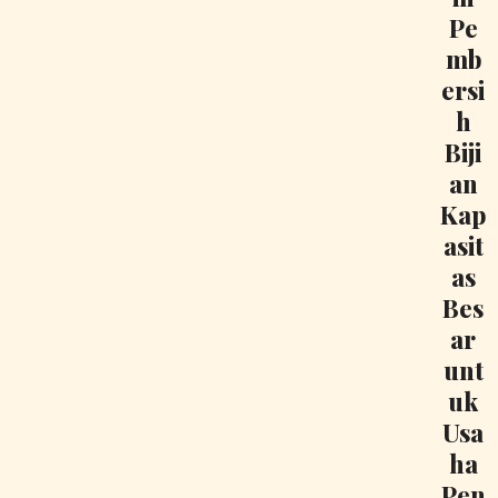
Pe
mb
ersi
h
Biji
an
Kap
asit
as
Bes
ar
unt
uk
Usa
ha
Pen