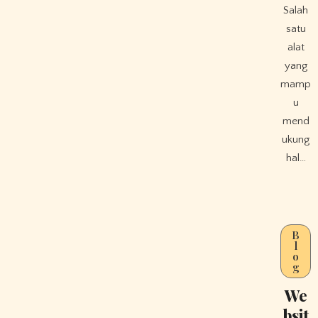
Salah
satu
alat
yang
mamp
u
mend
ukung
hal…
B
l
o
g
We
bsit