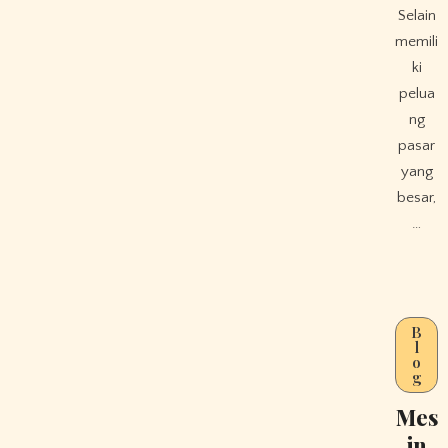
Selain
memili
ki
pelua
ng
pasar
yang
besar,
…
B
l
o
g
Mes
in