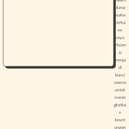
Dalam
dunia
usaha
berba
sis
kayu,
efisien
si
menja
di
kunci
utama
untuk
menin
gkatka
n
keunt
ungan