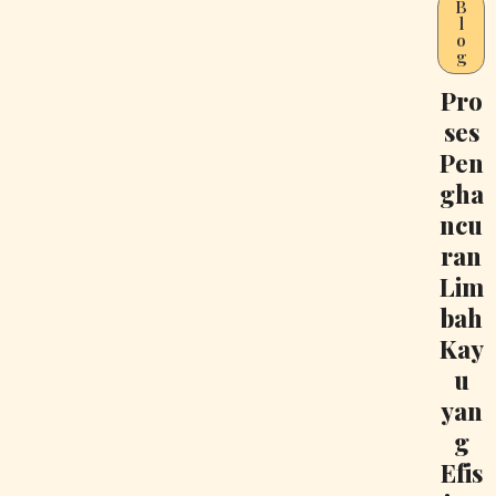
B
l
o
g
Pro
ses
Pen
gha
ncu
ran
Lim
bah
Kay
u
yan
g
Efis