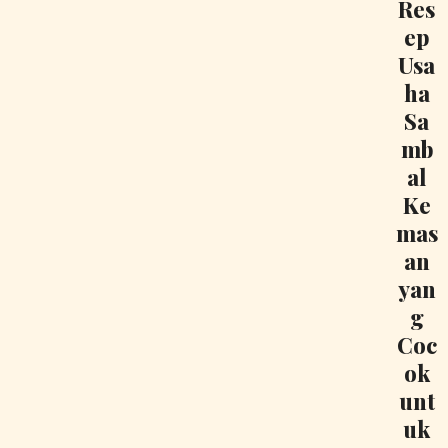
Res
ep
Usa
ha
Sa
mb
al
Ke
mas
an
yan
g
Coc
ok
unt
uk