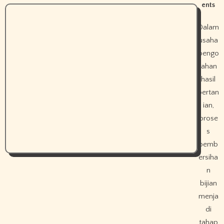
ents
Dalam
usaha
pengo
lahan
hasil
pertan
ian,
prose
s
pemb
ersiha
n
bijian
menja
di
tahap