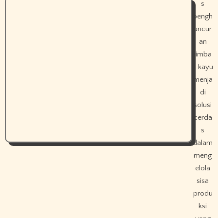
s
pengh
ancur
an
limba
h kayu
menja
di
solusi
cerda
s
dalam
meng
elola
sisa
produ
ksi