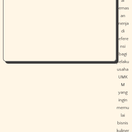
al
kemas
an
menja
di
refere
nsi
bagi
pelaku
usaha
UMK
M
yang
ingin
memu
lai
bisnis
kuliner