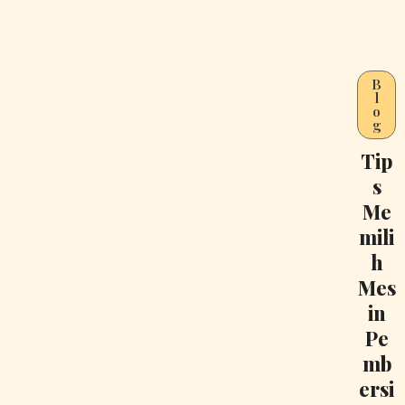
B
l
o
g
Tip
s
Me
mili
h
Mes
in
Pe
mb
ersi