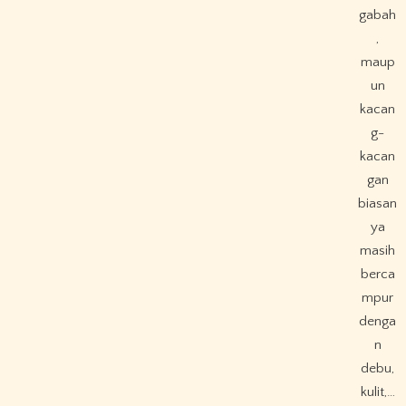
gabah
,
maup
un
kacan
g-
kacan
gan
biasan
ya
masih
berca
mpur
denga
n
debu,
kulit,…