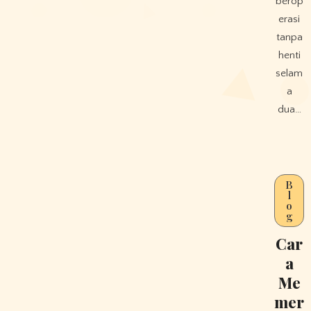
berop
erasi
tanpa
henti
selam
a
dua…
B
l
o
g
Car
a
Me
mer