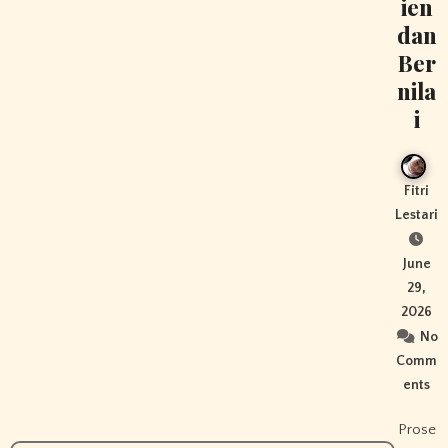
ien
dan
Ber
nila
i
Fitri
Lestari
June
29,
2026
No
Comm
ents
Prose