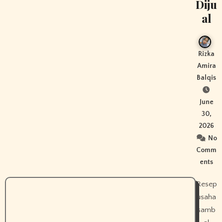
Diju
al
Rizka
Amira
Balqis
June
30,
2026
No
Comm
ents
Resep
usaha
samb