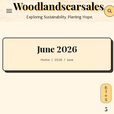
Woodlandscarsales
Skip
to
Exploring Sustainability, Planting Hope.
content
June 2026
Home
2026
June
B
l
o
g
5