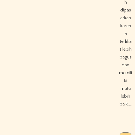
h
dipas
arkan
karen
a
terliha
t lebih
bagus
dan
memili
ki
mutu
lebih
baik.…