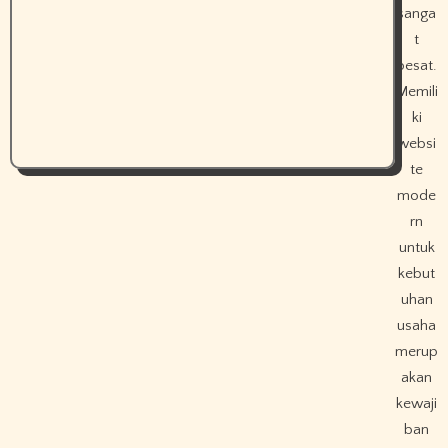
sanga
t
pesat.
Memili
ki
websi
te
mode
rn
untuk
kebut
uhan
usaha
merup
akan
kewaji
ban