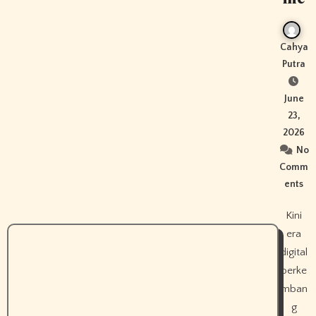
Cahya
Putra
June
23,
2026
No
Comm
ents
Kini
era
digital
berke
mban
g