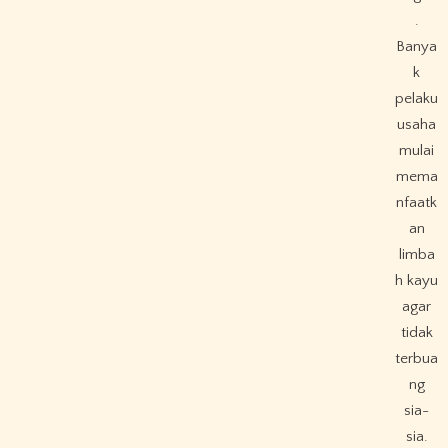
.
Banya
k
pelaku
usaha
mulai
mema
nfaatk
an
limba
h kayu
agar
tidak
terbua
ng
sia-
sia.