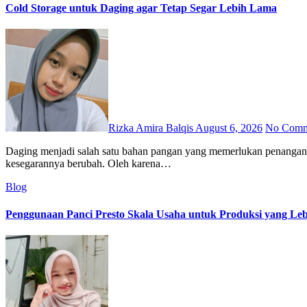
Cold Storage untuk Daging agar Tetap Segar Lebih Lama
Rizka Amira Balqis
August 6, 2026
No Comm
Daging menjadi salah satu bahan pangan yang memerlukan penanganan khusus agar kualitasnya tetap terjaga. Penyimpanan yang kurang tepat dapat mempercepat penurunan mutu sehingga tekstur, warna, dan
kesegarannya berubah. Oleh karena…
Blog
Penggunaan Panci Presto Skala Usaha untuk Produksi yang Lebi