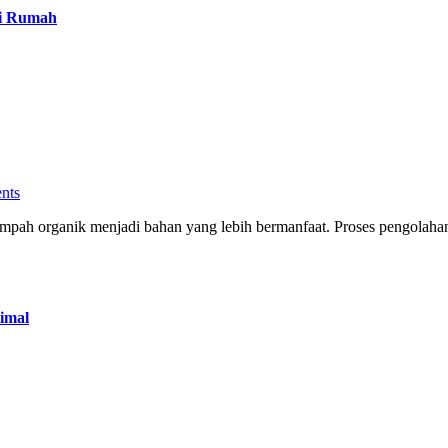
di Rumah
nts
imal