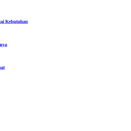
gai Kebutuhan
nnya
at