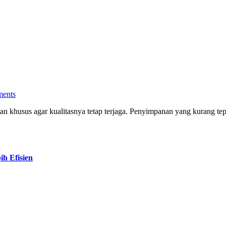
ents
h Efisien