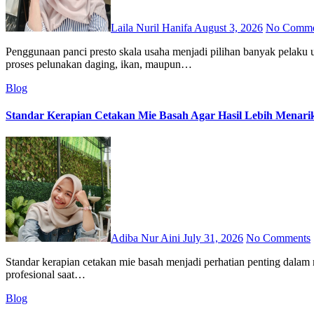
Laila Nuril Hanifa
August 3, 2026
No Comme
Penggunaan panci presto skala usaha menjadi pilihan banyak pelaku usaha kuliner yang ingin meningkatkan kapasitas produksi tanpa mengurangi kualitas hasil masakan. Panci presto mampu mempercepat
proses pelunakan daging, ikan, maupun…
Blog
Standar Kerapian Cetakan Mie Basah Agar Hasil Lebih Menari
Adiba Nur Aini
July 31, 2026
No Comments
Standar kerapian cetakan mie basah menjadi perhatian penting dalam menjaga tampilan produk tetap menarik dan seragam. Hasil cetakan yang rapi membuat mie terlihat lebih berkualitas serta memberikan kesan
profesional saat…
Blog