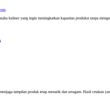
nts
k