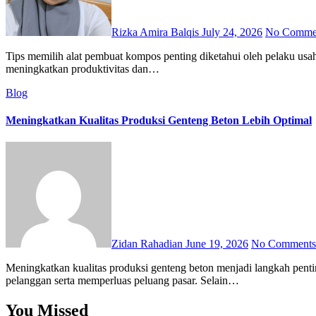
Rizka Amira Balqis
July 24, 2026
No Comme
Tips memilih alat pembuat kompos penting diketahui oleh pelaku usaha yang ingin menghasilkan kompos berkualitas dengan proses pengolahan yang lebih efektif. Pemilihan alat yang tepat juga membantu
meningkatkan produktivitas dan…
Blog
Meningkatkan Kualitas Produksi Genteng Beton Lebih Optimal
Zidan Rahadian
June 19, 2026
No Comments
Meningkatkan kualitas produksi genteng beton menjadi langkah penting bagi pelaku usaha yang ingin menghasilkan produk kuat dan konsisten. Kualitas yang baik membantu meningkatkan kepercayaan
pelanggan serta memperluas peluang pasar. Selain…
You Missed