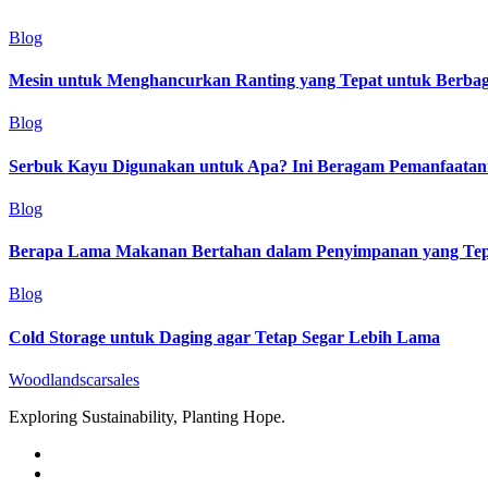
Blog
Mesin untuk Menghancurkan Ranting yang Tepat untuk Berba
Blog
Serbuk Kayu Digunakan untuk Apa? Ini Beragam Pemanfaata
Blog
Berapa Lama Makanan Bertahan dalam Penyimpanan yang Tep
Blog
Cold Storage untuk Daging agar Tetap Segar Lebih Lama
Woodlandscarsales
Exploring Sustainability, Planting Hope.