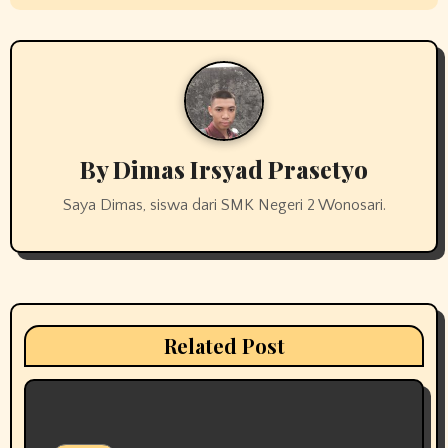
t
n
a
v
By
Dimas Irsyad Prasetyo
i
g
Saya Dimas, siswa dari SMK Negeri 2 Wonosari.
a
t
i
Related Post
o
n