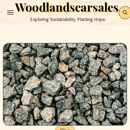
Woodlandscarsales
Skip
to
Exploring Sustainability, Planting Hope.
content
Blog