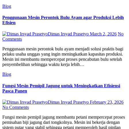
Blog
Penggunaan Mesin Perontok Bulu Ayam agar Produksi Lebih
Efisien
Dimas Irsyad Prasetyo
March 2, 2026
No
Comments
Penggunaan mesin perontok bulu ayam menjadi solusi praktis bagi
pelaku usaha unggas yang ingin meningkatkan kapasitas produksi.
Mesin ini membantu mempercepat proses pencabutan bulu setelah
penyembelihan sehingga waktu kerja lebih…
Blog
Fungsi Mesin Pemipil Jagung untuk Meningkatkan Efisiensi
Pasca Panen
Dimas Irsyad Prasetyo
February 23, 2026
No Comments
Fungsi mesin pemipil jagung membantu petani mempercepat proses
pemisahan biji jagung dari tongkolnya. Mesin ini bekerja dengan
sistem putar yang stabil sehingga petani memperoleh hasil pipilan