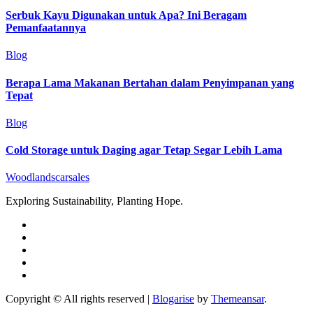
Serbuk Kayu Digunakan untuk Apa? Ini Beragam
Pemanfaatannya
Blog
Berapa Lama Makanan Bertahan dalam Penyimpanan yang
Tepat
Blog
Cold Storage untuk Daging agar Tetap Segar Lebih Lama
Woodlandscarsales
Exploring Sustainability, Planting Hope.
Copyright © All rights reserved
|
Blogarise
by
Themeansar
.