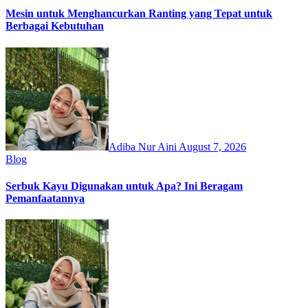
Mesin untuk Menghancurkan Ranting yang Tepat untuk
Berbagai Kebutuhan
Adiba Nur Aini
August 7, 2026
Blog
Serbuk Kayu Digunakan untuk Apa? Ini Beragam
Pemanfaatannya