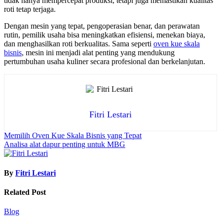
tidak hanya mempercepat produksi, tetapi juga memastikan kualitas
roti tetap terjaga.
Dengan mesin yang tepat, pengoperasian benar, dan perawatan
rutin, pemilik usaha bisa meningkatkan efisiensi, menekan biaya,
dan menghasilkan roti berkualitas. Sama seperti
oven kue skala
bisnis
, mesin ini menjadi alat penting yang mendukung
pertumbuhan usaha kuliner secara profesional dan berkelanjutan.
Fitri Lestari
Post
Memilih Oven Kue Skala Bisnis yang Tepat
Analisa alat dapur penting untuk MBG
navigation
By
Fitri Lestari
Related Post
Blog