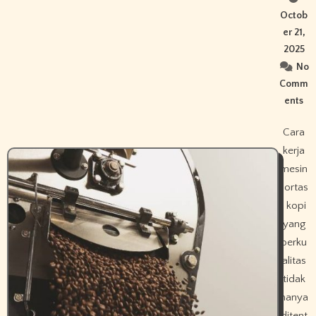
Octob
er 21,
2025
No
Comm
ents
Cara
kerja
mesin
sortas
i kopi
yang
berku
alitas
tidak
hanya
ditent