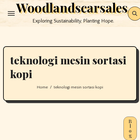
Woodlandscarsales
Skip
to
Exploring Sustainability, Planting Hope.
content
teknologi mesin sortasi
kopi
Home
teknologi mesin sortasi kopi
B
l
o
g