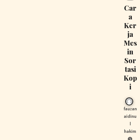
Car
a
Ker
ja
Mes
in
Sor
tasi
Kop
i
fauzan
aidinu
l
hakim