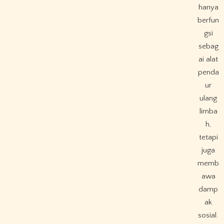
hanya
berfun
gsi
sebag
ai alat
penda
ur
ulang
limba
h,
tetapi
juga
memb
awa
damp
ak
sosial.