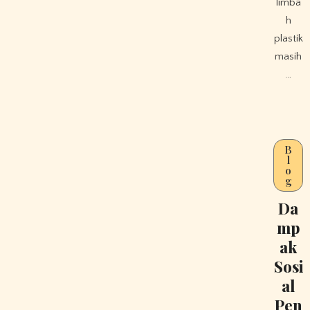
limba
h
plastik
masih
…
B
l
o
g
Da
mp
ak
Sosi
al
Pen