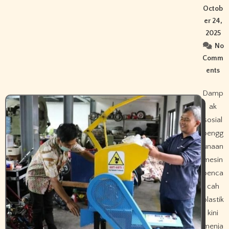
Octob
er 24,
2025
No
Comm
ents
Damp
ak
sosial
pengg
unaan
mesin
penca
cah
plastik
kini
menja