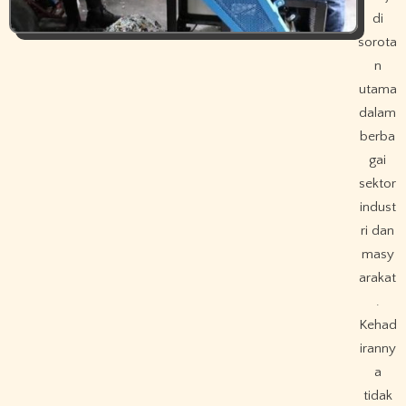
di
sorota
n
utama
dalam
berba
gai
sektor
indust
ri dan
masy
arakat
.
Kehad
iranny
a
tidak