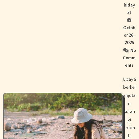
hiday
at
Octob
er 26,
2025
No
Comm
ents
Upaya
berkel
anjuta
n
kuran
gi
limba
h