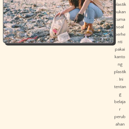
plastik
bukan
cuma
soal
berhe
nti
pakai
kanto
ng
plastik
. Ini
tentan
g
belaja
r
perub
ahan