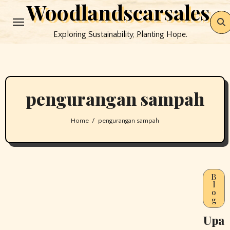
Woodlandscarsales
Skip
to
Exploring Sustainability, Planting Hope.
content
pengurangan sampah
Home
pengurangan sampah
B
l
o
g
Upa