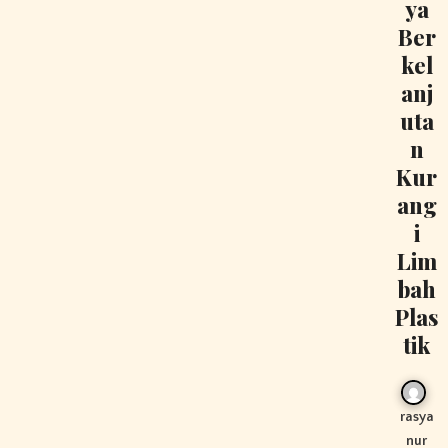
ya
Ber
kel
anj
uta
n
Kur
ang
i
Lim
bah
Plas
tik
rasya
nur