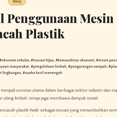
Blog
l Penggunaan Mesin
cah Plastik
 #
ekonomi sirkular
, #
inovasi hijau
, #
kemandirian ekonomi
, #
mesin penc
yaan masyarakat
, #
pengelolaan limbah
, #
pengurangan sampah
, #
pla
h lingkungan
, #
usaha kecil menengah
ur ulang limbah, tetapi juga membawa dampak sosial.
encacah plastik hadir sebagai inovasi yang menumbuhkan se