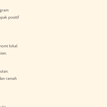
ogram
pak positif
omi lokal.
ian,
utan.
 dan ramah