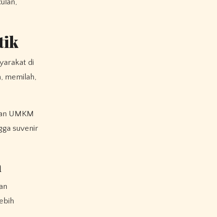
ulan,
tik
yarakat di
n, memilah,
s dan UMKM
gga suvenir
n
an
ebih