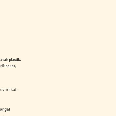
acah plastik
,
stik bekas
,
mangat