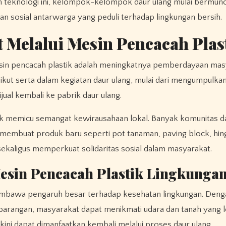
 teknologi ini, kelompok-kelompok daur ulang mulai bermunc
 sosial antarwarga yang peduli terhadap lingkungan bersih.
Melalui Mesin Pencacah Plas
esin pencacah plastik adalah meningkatnya pemberdayaan mas
kut serta dalam kegiatan daur ulang, mulai dari mengumpulka
jual kembali ke pabrik daur ulang.
astik memicu semangat kewirausahaan lokal. Banyak komunita
k membuat produk baru seperti pot tanaman, paving block, hin
sekaligus memperkuat solidaritas sosial dalam masyarakat.
sin Pencacah Plastik Lingkunga
 membawa pengaruh besar terhadap kesehatan lingkungan. Deng
rangan, masyarakat dapat menikmati udara dan tanah yang l
ini dapat dimanfaatkan kembali melalui proses daur ulang.