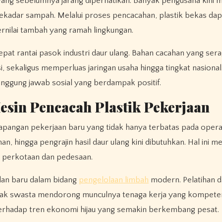
ang sebelumnya jarang diperhatikan. Banyak pengusaha kini m
ekadar sampah. Melalui proses pencacahan, plastik bekas dapa
ernilai tambah yang ramah lingkungan.
pat rantai pasok industri daur ulang. Bahan cacahan yang ser
si, sekaligus memperluas jaringan usaha hingga tingkat nasiona
tanggung jawab sosial yang berdampak positif.
sin Pencacah Plastik Pekerjaan
apangan pekerjaan baru yang tidak hanya terbatas pada opera
n, hingga pengrajin hasil daur ulang kini dibutuhkan. Hal ini 
 perkotaan dan pedesaan.
lan baru dalam bidang
pengelolaan limbah
modern. Pelatihan 
hak swasta mendorong munculnya tenaga kerja yang kompete
erhadap tren ekonomi hijau yang semakin berkembang pesat.