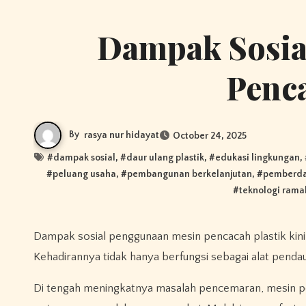
Dampak Sosia
Penca
By
rasya nur hidayat
October 24, 2025
#
dampak sosial
, #
daur ulang plastik
, #
edukasi lingkungan
,
#
peluang usaha
, #
pembangunan berkelanjutan
, #
pemberda
#
teknologi rama
Dampak sosial penggunaan mesin pencacah plastik kini menjadi sorotan utama dalam berbagai sektor industri dan masyarakat.
Kehadirannya tidak hanya berfungsi sebagai alat penda
Di tengah meningkatnya masalah pencemaran, mesin p