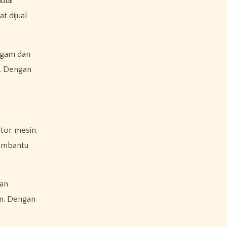
ulai
t dijual
agam dan
l. Dengan
tor mesin.
membantu
dan
n. Dengan