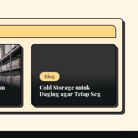
Blog
an
Cold Storage untuk
Daging agar Tetap Segar
epat
Lebih Lama