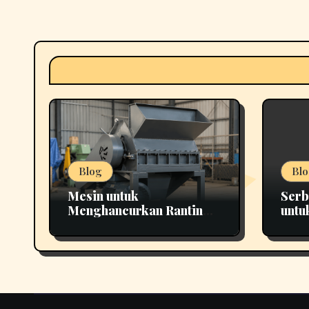
Blog
Blo
Mesin untuk
Serb
Menghancurkan Ranting
untu
yang Tepat untuk
Pema
Berbagai Kebutuhan