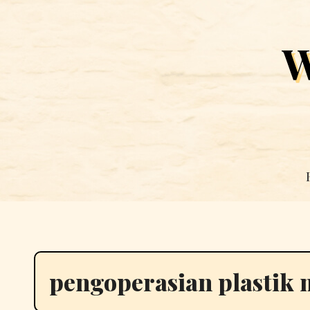
Skip
to
W
content
pengoperasian plastik 