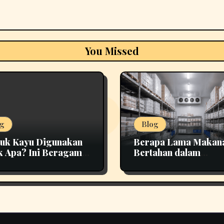
You Missed
g
Blog
uk Kayu Digunakan
Berapa Lama Makan
k Apa? Ini Beragam
Bertahan dalam
nfaatannya
Penyimpanan yang T