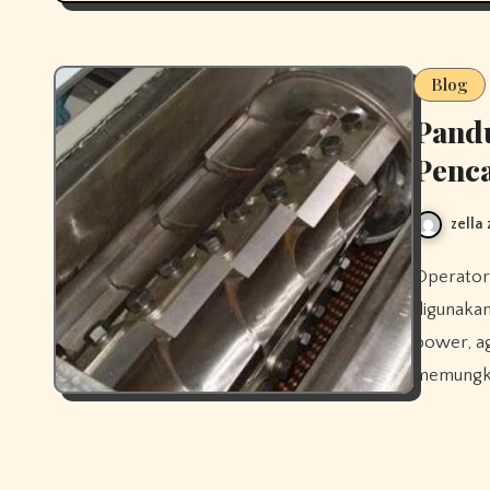
Blog
Pand
Penca
zella
Operator memastikan mesin pencacah berfungsi optimal sebelum
digunakan
power, ag
memungkin