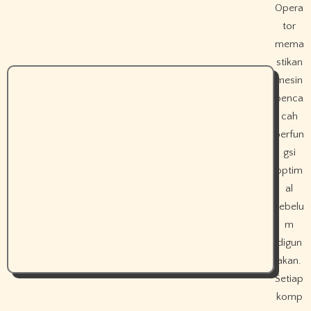
Opera
tor
mema
stikan
mesin
penca
cah
berfun
gsi
optim
al
sebelu
m
digun
akan.
Setiap
komp