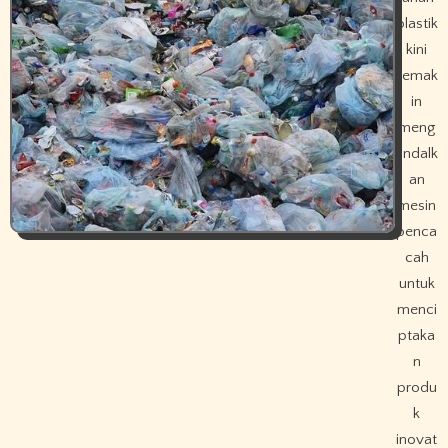
plastik
kini
semak
in
meng
andalk
an
mesin
penca
cah
untuk
menci
ptaka
n
produ
k
inovat