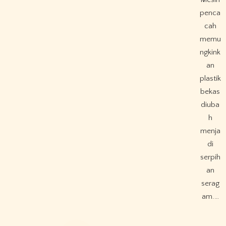
penca
cah
memu
ngkink
an
plastik
bekas
diuba
h
menja
di
serpih
an
serag
am.…