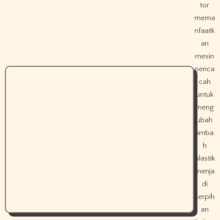
tor
mema
nfaatk
an
mesin
penca
cah
untuk
meng
ubah
limba
h
plastik
menja
di
serpih
an