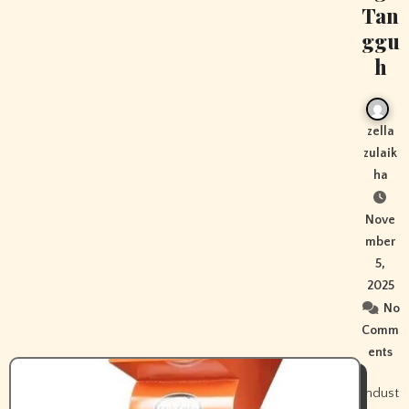
Tan
ggu
h
zella
zulaik
ha
Nove
mber
5,
2025
No
Comm
ents
Indust