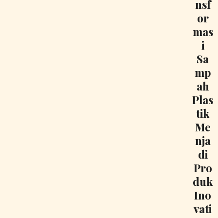
nsf
or
mas
i
Sa
mp
ah
Plas
tik
Me
nja
di
Pro
duk
Ino
vati