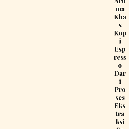
Aro
ma
Kha
s
Kop
i
Esp
ress
o
Dar
i
Pro
ses
Eks
tra
ksi