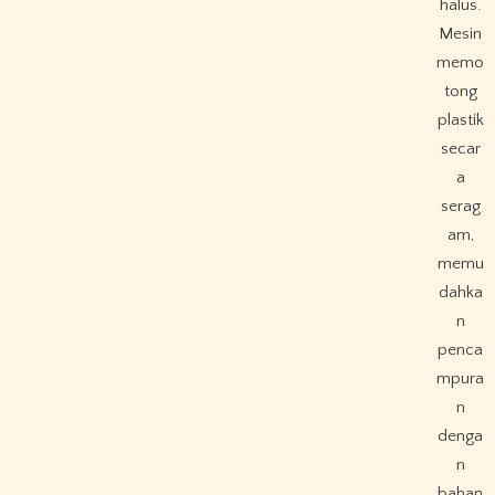
halus.
Mesin
memo
tong
plastik
secar
a
serag
am,
memu
dahka
n
penca
mpura
n
denga
n
bahan