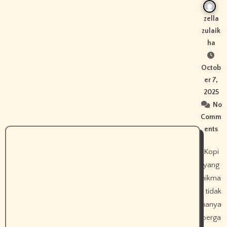
zella
zulaik
ha
Octob
er 7,
2025
No
Comm
ents
Kopi
yang
nikma
t tidak
hanya
berga