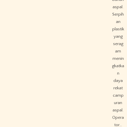
aspal.
Serpih
an
plastik
yang
serag
am
menin
gkatka
n
daya
rekat
camp
uran
aspal.
Opera
tor…