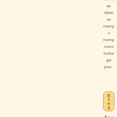
ap
tekan
an
mamp
u
memp
roses
berba
gai
jenis…
B
l
o
g