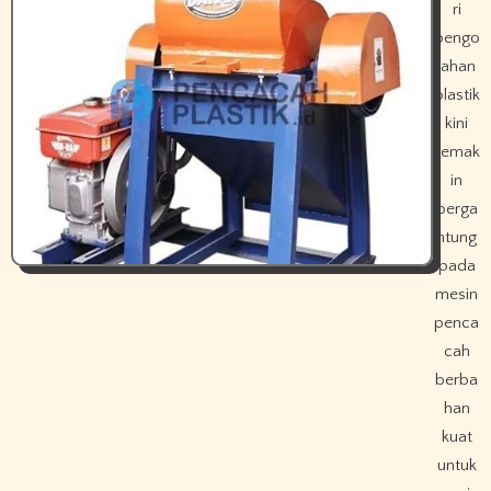
ri
pengo
lahan
plastik
kini
semak
in
berga
ntung
pada
mesin
penca
cah
berba
han
kuat
untuk