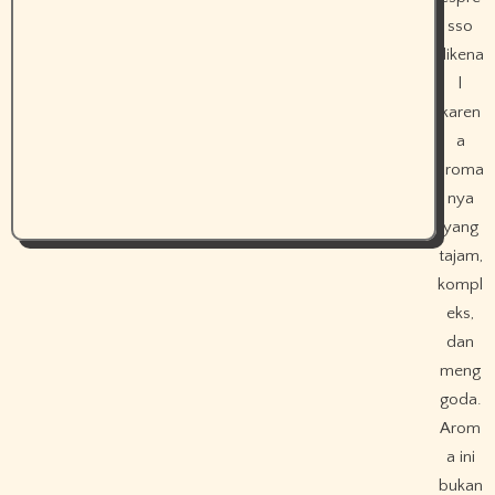
sso
dikena
l
karen
a
aroma
nya
yang
tajam,
kompl
eks,
dan
meng
goda.
Arom
a ini
bukan