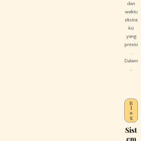
dan
waktu
ekstra
ksi
yang
presisi
.
Dalam
…
B
l
o
g
Sist
em