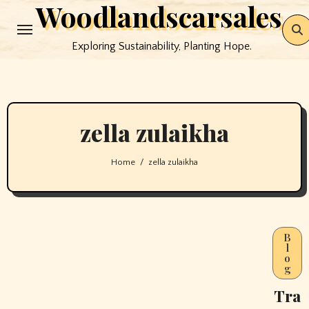
Woodlandscarsales
Skip
to
Exploring Sustainability, Planting Hope.
content
zella zulaikha
Home
zella zulaikha
B
l
o
g
Tra