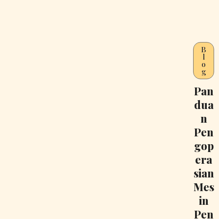
B
l
o
g
Pan
dua
n
Pen
gop
era
sian
Mes
in
Pen