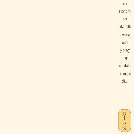
an
serpih
an
plastik
serag
am
yang
siap
diolah
menja
di…
B
l
o
g