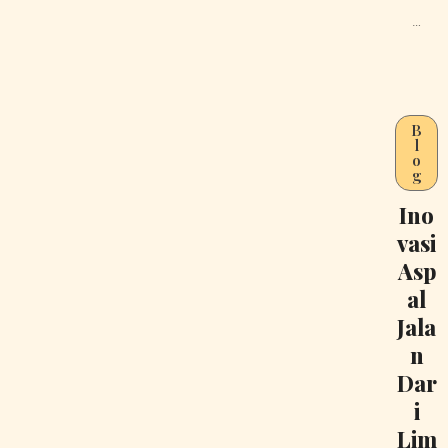
…
B
l
o
g
Ino
vasi
Asp
al
Jala
n
Dar
i
Lim