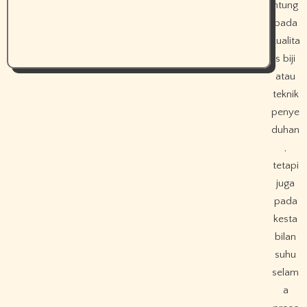
ntung
pada
kualita
s biji
atau
teknik
penye
duhan
,
tetapi
juga
pada
kesta
bilan
suhu
selam
a