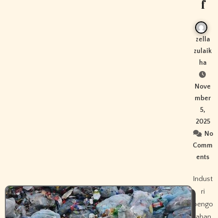
f
zella
zulaik
ha
Nove
mber
5,
2025
No
Comm
ents
Indust
ri
pengo
lahan