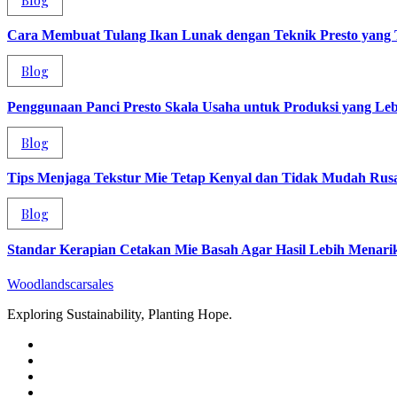
Cara Membuat Tulang Ikan Lunak dengan Teknik Presto yang 
Blog
Penggunaan Panci Presto Skala Usaha untuk Produksi yang Lebi
Blog
Tips Menjaga Tekstur Mie Tetap Kenyal dan Tidak Mudah Rus
Blog
Standar Kerapian Cetakan Mie Basah Agar Hasil Lebih Menari
Woodlandscarsales
Exploring Sustainability, Planting Hope.