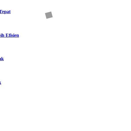
Tepat
h Efisien
ak
k