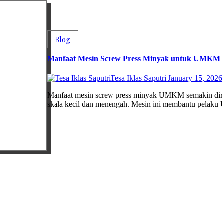
Blog
Manfaat Mesin Screw Press Minyak untuk UMKM
Tesa Iklas Saputri
January 15, 202
Manfaat mesin screw press minyak UMKM semakin dirasakan seiring berkembangnya usaha pengolahan minyak nabati
skala kecil dan menengah. Mesin ini membantu pelaku