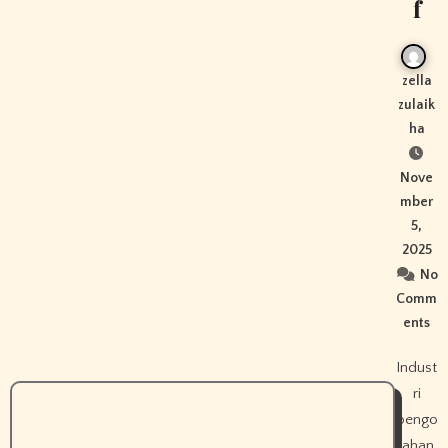
f
zella
zulaik
ha
Nove
mber
5,
2025
No
Comm
ents
Indust
ri
pengo
lahan