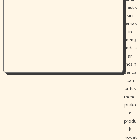
plastik
kini
semak
in
meng
andalk
an
mesin
penca
cah
untuk
menci
ptaka
n
produ
k
inovat