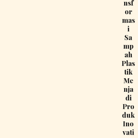
nsf
or
mas
i
Sa
mp
ah
Plas
tik
Me
nja
di
Pro
duk
Ino
vati