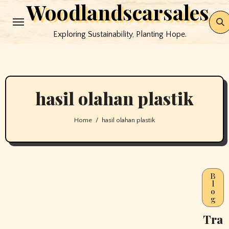
Woodlandscarsales
Skip
to
Exploring Sustainability, Planting Hope.
content
hasil olahan plastik
Home
hasil olahan plastik
B
l
o
g
Tra