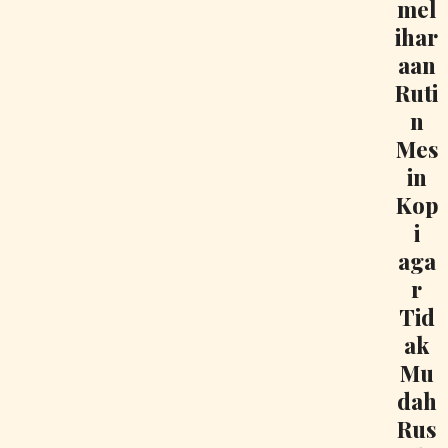
mel
ihar
aan
Ruti
n
Mes
in
Kop
i
aga
r
Tid
ak
Mu
dah
Rus