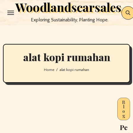
Woodlandscarsales
Skip
to
Exploring Sustainability, Planting Hope.
content
alat kopi rumahan
Home
alat kopi rumahan
B
l
o
g
Pe