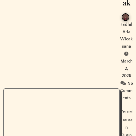
ak
Fadhil
Aria
Wicak
sana
March
2,
2026
No
Comm
ents
Pemel
iharaa
n
Rutin