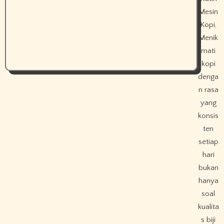
Mesin
Kopi,
Menik
mati
kopi
denga
n rasa
yang
konsis
ten
setiap
hari
bukan
hanya
soal
kualita
s biji