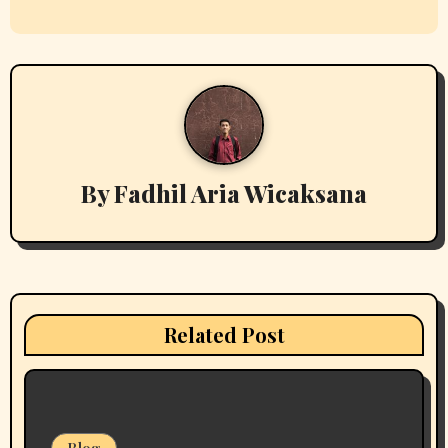
t
n
a
v
By
Fadhil Aria Wicaksana
i
g
a
t
Related Post
i
o
n