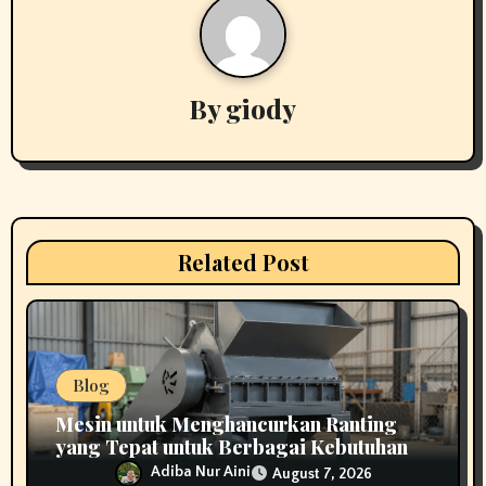
v
i
By
giody
g
a
t
i
Related Post
o
n
Blog
Mesin untuk Menghancurkan Ranting
yang Tepat untuk Berbagai Kebutuhan
Adiba Nur Aini
August 7, 2026