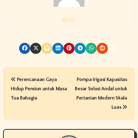
giody
P
Perencanaan Gaya
Pompa Irigasi Kapasitas
o
Hidup Pensiun untuk Masa
Besar Solusi Andal untuk
s
Tua Bahagia
Pertanian Modern Skala
t
Luas
n
a