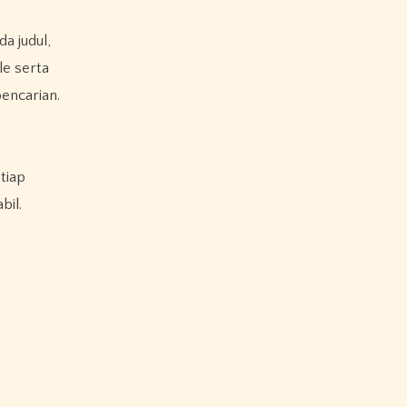
a judul,
le serta
pencarian.
tiap
bil.