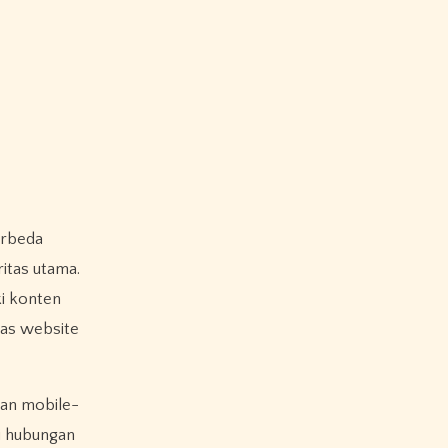
itas utama.
ki konten
tas website
an mobile-
mi hubungan