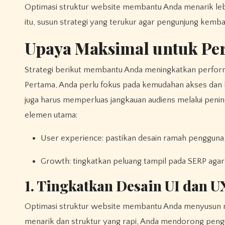
Optimasi struktur website membantu Anda menarik lebih banyak pengunjung sekaligus membangun UX yang nyaman. Karena
itu, susun strategi yang terukur agar pengunjung kemba
Upaya Maksimal untuk Per
Strategi berikut membantu Anda meningkatkan performa website melalui pengalaman pengguna dan pertumbuhan traffic.
Pertama, Anda perlu fokus pada kemudahan akses dan k
juga harus memperluas jangkauan audiens melalui peningk
elemen utama:
User experience: pastikan desain ramah pengguna
Growth: tingkatkan peluang tampil pada SERP agar
1. Tingkatkan Desain UI dan U
Optimasi struktur website membantu Anda menyusun nav
menarik dan struktur yang rapi, Anda mendorong pengun