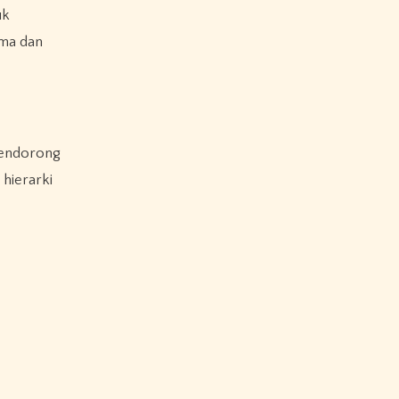
uk
rma dan
 hierarki