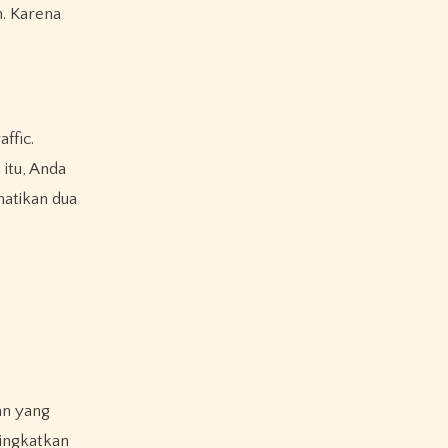
itu, Anda
hatikan dua
an yang
ningkatkan