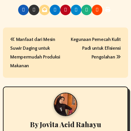
P
Manfaat dari Mesin
Kegunaan Pemecah Kulit
o
Suwir Daging untuk
Padi untuk Efisiensi
s
Mempermudah Produksi
Pengolahan
t
Makanan
n
a
v
i
By
Jovita Acid Rahayu
g