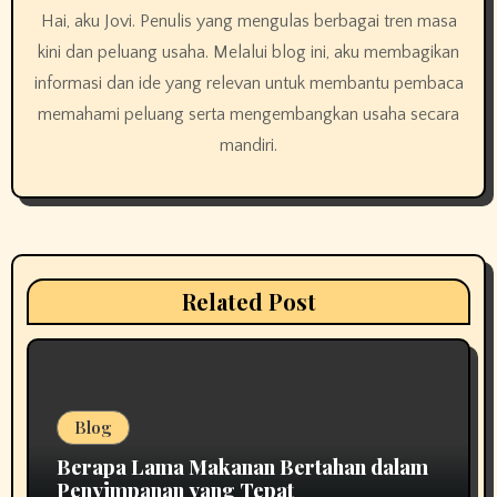
Hai, aku Jovi. Penulis yang mengulas berbagai tren masa
a
kini dan peluang usaha. Melalui blog ini, aku membagikan
t
informasi dan ide yang relevan untuk membantu pembaca
memahami peluang serta mengembangkan usaha secara
i
mandiri.
o
n
Related Post
Blog
Berapa Lama Makanan Bertahan dalam
Penyimpanan yang Tepat