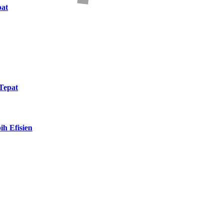
at
Tepat
h Efisien