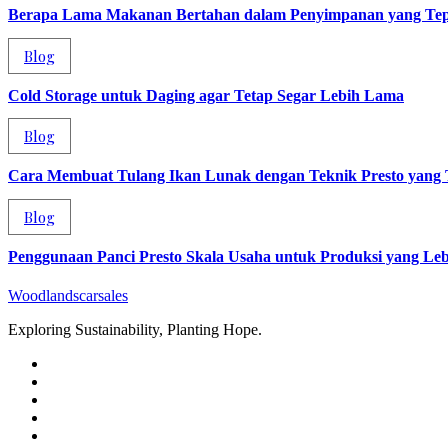
Berapa Lama Makanan Bertahan dalam Penyimpanan yang Tep
Blog
Cold Storage untuk Daging agar Tetap Segar Lebih Lama
Blog
Cara Membuat Tulang Ikan Lunak dengan Teknik Presto yang 
Blog
Penggunaan Panci Presto Skala Usaha untuk Produksi yang Lebi
Woodlandscarsales
Exploring Sustainability, Planting Hope.