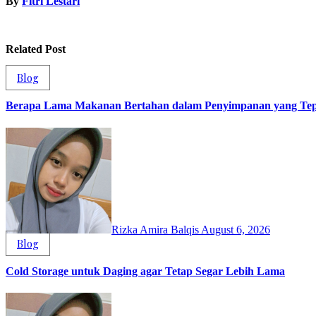
By
Fitri Lestari
Related Post
Blog
Berapa Lama Makanan Bertahan dalam Penyimpanan yang Tep
Rizka Amira Balqis
August 6, 2026
Blog
Cold Storage untuk Daging agar Tetap Segar Lebih Lama