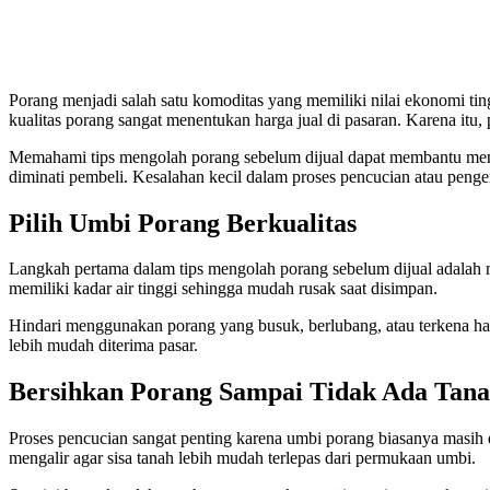
Porang menjadi salah satu komoditas yang memiliki nilai ekonomi tinggi. Permintaan pasar yang terus meningkat membuat banyak petani dan pelaku usaha mulai tertarik mengembangkan bisnis ini. Namun,
kualitas porang sangat menentukan harga jual di pasaran. Karena itu,
Memahami tips mengolah porang sebelum dijual dapat membantu mening
diminati pembeli. Kesalahan kecil dalam proses pencucian atau peng
Pilih Umbi Porang Berkualitas
Langkah pertama dalam tips mengolah porang sebelum dijual adalah 
memiliki kadar air tinggi sehingga mudah rusak saat disimpan.
Hindari menggunakan porang yang busuk, berlubang, atau terkena hama
lebih mudah diterima pasar.
Bersihkan Porang Sampai Tidak Ada Tan
Proses pencucian sangat penting karena umbi porang biasanya masih d
mengalir agar sisa tanah lebih mudah terlepas dari permukaan umbi.