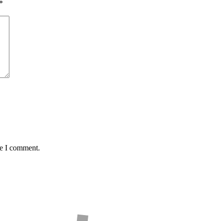
*
me I comment.