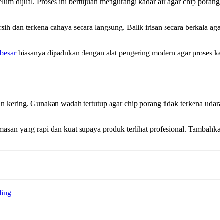
lum dijual. Proses ini bertujuan mengurangi kadar air agar chip pora
rsih dan terkena cahaya secara langsung. Balik irisan secara berkala a
 besar
biasanya dipadukan dengan alat pengering modern agar proses kerj
 dan kering. Gunakan wadah tertutup agar chip porang tidak terkena 
asan yang rapi dan kuat supaya produk terlihat profesional. Tambahk
ding