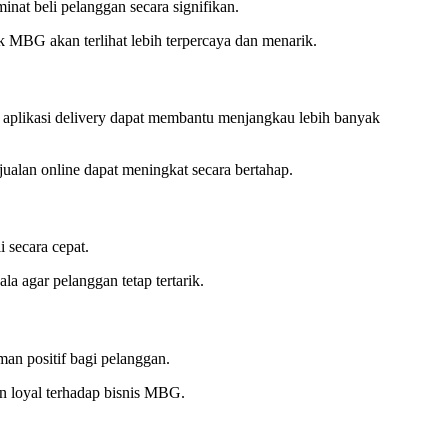
inat beli pelanggan secara signifikan.
 MBG akan terlihat lebih terpercaya dan menarik.
n aplikasi delivery dapat membantu menjangkau lebih banyak
jualan online dapat meningkat secara bertahap.
 secara cepat.
a agar pelanggan tetap tertarik.
an positif bagi pelanggan.
an loyal terhadap bisnis MBG.