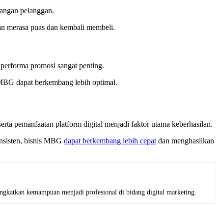
tangan pelanggan.
an merasa puas dan kembali membeli.
n performa promosi sangat penting.
 MBG dapat berkembang lebih optimal.
rta pemanfaatan platform digital menjadi faktor utama keberhasilan.
konsisten, bisnis MBG
dapat berkembang lebih cepat
dan menghasilkan
ngkatkan kemampuan menjadi profesional di bidang digital marketing.