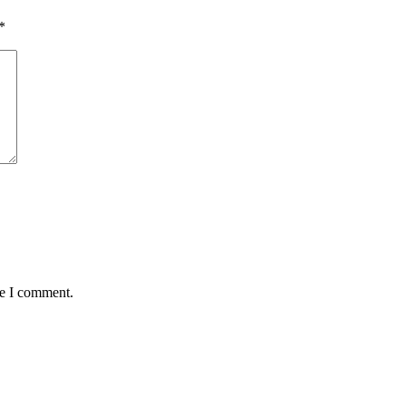
*
me I comment.