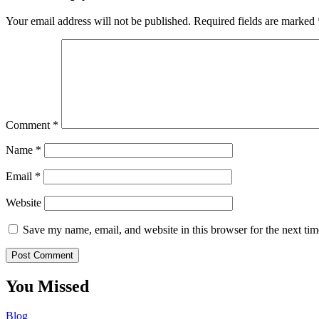
Your email address will not be published.
Required fields are marked
Comment
*
Name
*
Email
*
Website
Save my name, email, and website in this browser for the next ti
You Missed
Blog