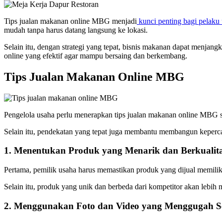
Tips jualan makanan online MBG menjadi
kunci penting bagi pelaku
mudah tanpa harus datang langsung ke lokasi.
Selain itu, dengan strategi yang tepat, bisnis makanan dapat menjan
online yang efektif agar mampu bersaing dan berkembang.
Tips Jualan Makanan Online MBG
Pengelola usaha perlu menerapkan tips jualan makanan online MBG sec
Selain itu, pendekatan yang tepat juga membantu membangun kepercay
1. Menentukan Produk yang Menarik dan Berkualit
Pertama, pemilik usaha harus memastikan produk yang dijual memilik
Selain itu, produk yang unik dan berbeda dari kompetitor akan lebih 
2. Menggunakan Foto dan Video yang Menggugah S