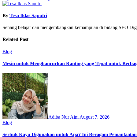
navigation
By
Tesa Iklas Saputri
Senang belajar dan mengembangkan kemampuan di bidang SEO Digital 
Related Post
Blog
Mesin untuk Menghancurkan Ranting yang Tepat untuk Berba
Adiba Nur Aini
August 7, 2026
Blog
Serbuk Kayu Digunakan untuk Apa? Ini Beragam Pemanfaata