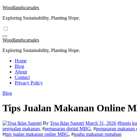
Skip
Woodlandscarsales
to
Exploring Sustainability, Planting Hope.
content
Woodlandscarsales
Exploring Sustainability, Planting Hope.
Home
Blog
About
Contact
Privacy Policy
Blog
Tips Jualan Makanan Online 
By
Tesa Iklas Saputri
March 31, 2026
#
bisnis ku
penjualan makanan
, #
pemasaran digital MBG
, #
pemasaran makanan 
#
tips jualan makanan online MBG
, #
usaha makanan rumahan