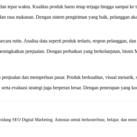
dan tepat waktu. Kualitas produk harus tetap terjaga hingga sampai ke 
 dan rasa makanan. Dengan sistem pengiriman yang baik, pelanggan ak
ecara rutin. Analisa data seperti produk terlaris, respon pelanggan, da
eningkatkan penjualan. Dengan perbaikan yang berkelanjutan, bisnis
njualan dan memperluas pasar. Produk berkualitas, visual menarik, se
, serta evaluasi strategi juga berperan besar. Dengan penerapan yang 
dang SEO Digital Marketing. Antusias untuk berkontribusi, belajar, dan meni