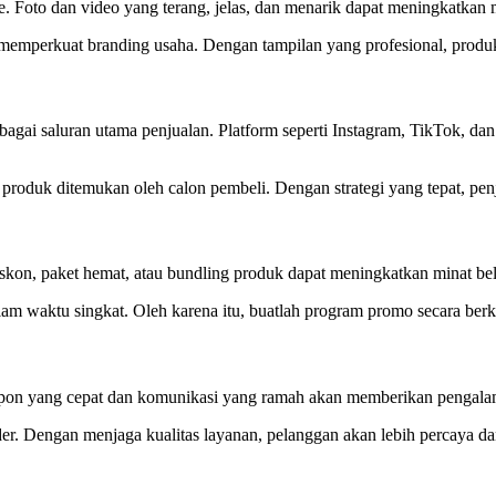
. Foto dan video yang terang, jelas, dan menarik dapat meningkatkan m
memperkuat branding usaha. Dengan tampilan yang profesional, produk
bagai saluran utama penjualan. Platform seperti Instagram, TikTok, da
 produk ditemukan oleh calon pembeli. Dengan strategi yang tepat, pen
skon, paket hemat, atau bundling produk dapat meningkatkan minat beli
 waktu singkat. Oleh karena itu, buatlah program promo secara berkal
espon yang cepat dan komunikasi yang ramah akan memberikan pengalam
der. Dengan menjaga kualitas layanan, pelanggan akan lebih percaya d