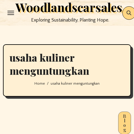
Woodlandscarsales
Skip
to
Exploring Sustainability, Planting Hope.
content
usaha kuliner
menguntungkan
Home
usaha kuliner menguntungkan
B
l
o
g