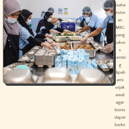
usaha
restor
an
MBG
yang
sukse
s
pentin
g
dipah
ami
sejak
awal
agar
bisnis
dapat
berke