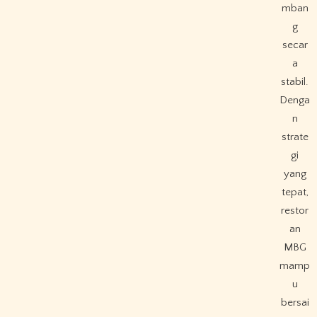
mban
g
secar
a
stabil.
Denga
n
strate
gi
yang
tepat,
restor
an
MBG
mamp
u
bersai