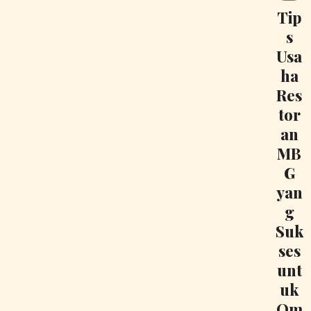
Tip
s
Usa
ha
Res
tor
an
MB
G
yan
g
Suk
ses
unt
uk
Om