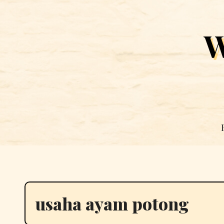
Skip
to
W
content
usaha ayam potong