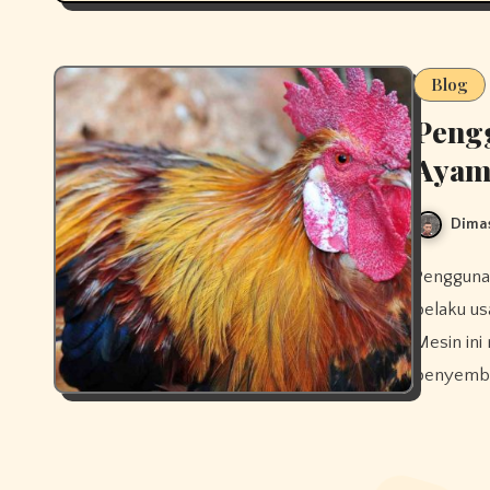
Blog
Peng
Ayam 
Dimas
Penggunaan mesin perontok bulu ayam menjadi solusi praktis bagi
pelaku us
Mesin in
penyembel