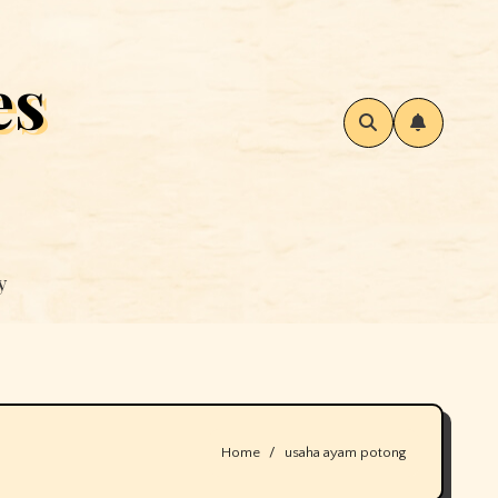
es
y
Home
usaha ayam potong