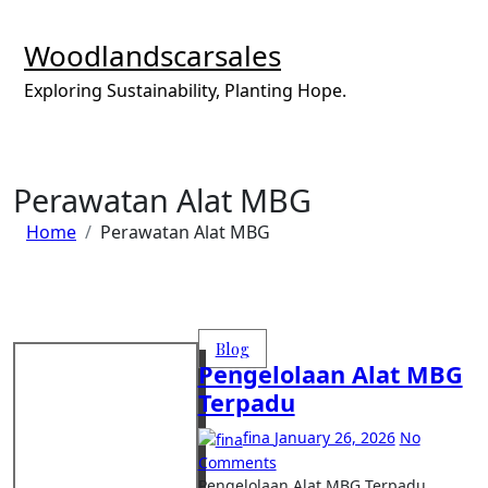
Skip
to
Woodlandscarsales
content
Exploring Sustainability, Planting Hope.
Perawatan Alat MBG
Home
Perawatan Alat MBG
Blog
Pengelolaan Alat MBG
Terpadu
fina
January 26, 2026
No
Comments
Pengelolaan Alat MBG Terpadu