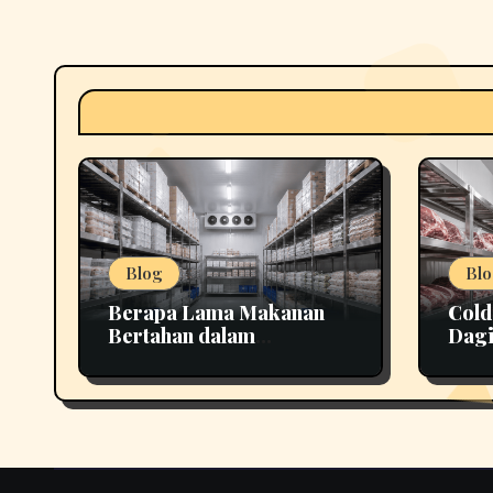
Blog
Blo
Berapa Lama Makanan
Cold
Bertahan dalam
Dagi
Penyimpanan yang Tepat
Lebi