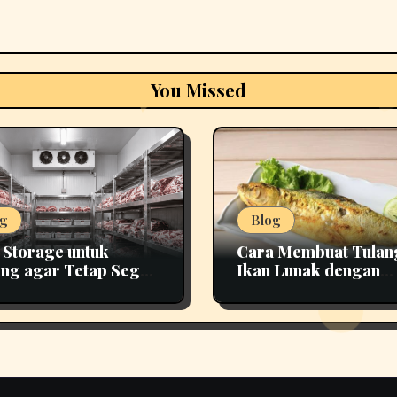
You Missed
g
Blog
 Storage untuk
Cara Membuat Tulan
ng agar Tetap Segar
Ikan Lunak dengan
h Lama
Teknik Presto yang 