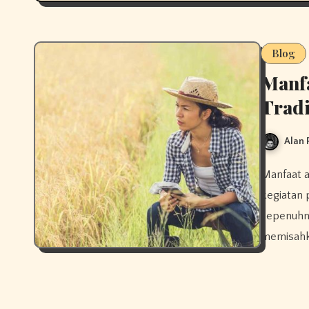
Blog
Manfa
Tradi
Alan
Manfaat alat perontok padi tradisional tetap dirasakan dalam
kegiatan 
sepenuhn
memisahka