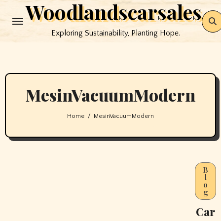
Woodlandscarsales
Skip
to
Exploring Sustainability, Planting Hope.
content
MesinVacuumModern
Home
MesinVacuumModern
B
l
o
g
Car