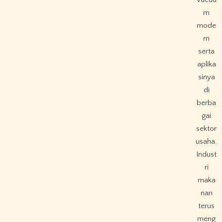
m
mode
rn
serta
aplika
sinya
di
berba
gai
sektor
usaha.
Indust
ri
maka
nan
terus
meng