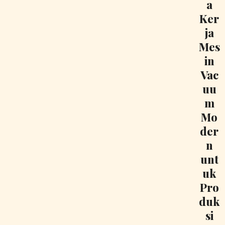
a
Ker
ja
Mes
in
Vac
uu
m
Mo
der
n
unt
uk
Pro
duk
si