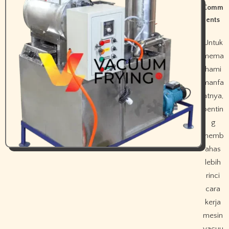
Comm
ents
Untuk
mema
hami
manfa
atnya,
pentin
g
memb
ahas
lebih
rinci
cara
kerja
mesin
vacuu