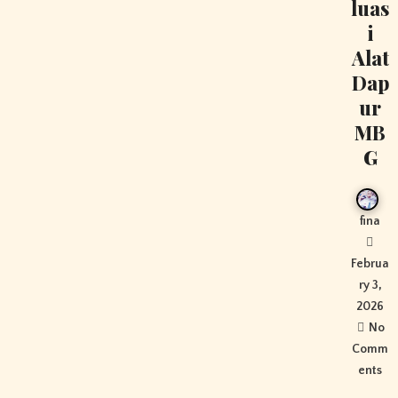
luas
i
Alat
Dap
ur
MB
G
fina
Februa
ry 3,
2026
No
Comm
ents