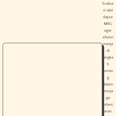
Evalua
si alat
dapur
MBG
agar
efisien
menja
di
langka
h
pentin
g
dalam
menja
ga
kelanc
aran