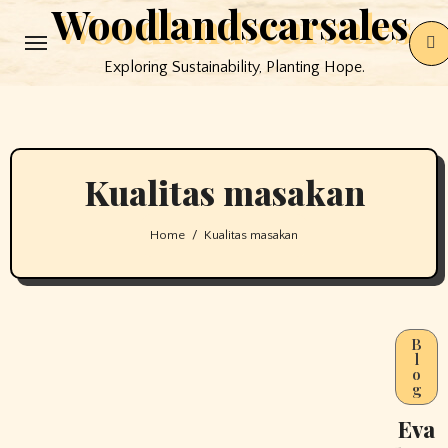
Woodlandscarsales
Skip
to
Exploring Sustainability, Planting Hope.
content
Kualitas masakan
Home
Kualitas masakan
B
l
o
g
Eva