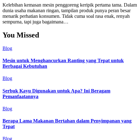
Kelebihan kemasan mesin penggoreng keripik pertama tama. Dalam
dunia usaha makanan ringan, tampilan produk punya peran besar
menarik perhatian konsumen. Tidak cuma soal rasa enak, renyah
sempurna, tapi juga bagaimana…
You Missed
Blog
Mesin untuk Menghancurkan Ranting yang Tepat untuk
Berbagai Kebutuhan
Blog
Serbuk Kayu Digunakan untuk Apa? Ini Beragam
Pemanfaatannya
Blog
Berapa Lama Makanan Bertahan dalam Penyimpanan yang
Tepat
Blog