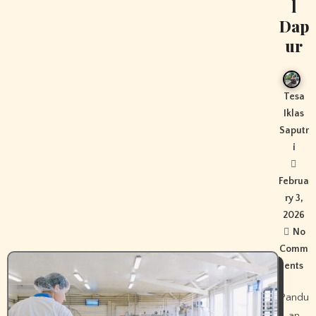
l
Dap
ur
Tesa
Iklas
Saputr
i
Februa
ry 3,
2026
No
Comm
ents
Pandu
an