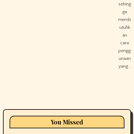
sehing
ga
memb
utuhk
an
cara
pengg
unaan
yang…
You Missed