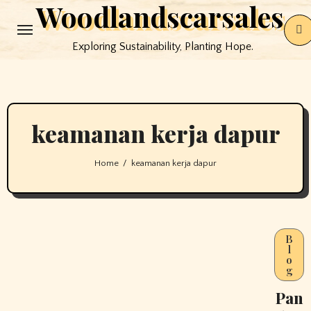
Woodlandscarsales
Skip
to
Exploring Sustainability, Planting Hope.
content
keamanan kerja dapur
Home
keamanan kerja dapur
B
l
o
g
Pan