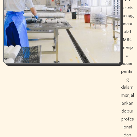
teknis
pengg
unaan
alat
MBG
menja
di
acuan
pentin
g
dalam
menjal
ankan
dapur
profes
ional
dan