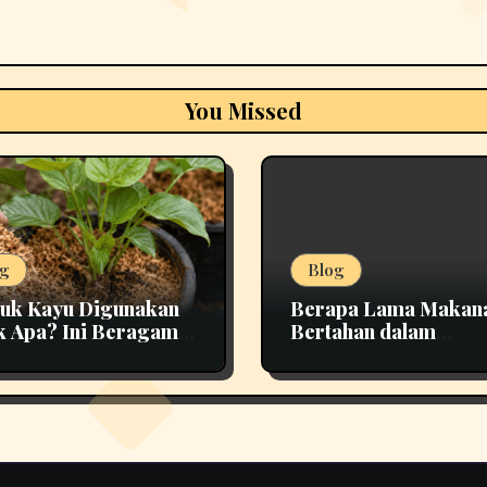
You Missed
g
Blog
uk Kayu Digunakan
Berapa Lama Makan
k Apa? Ini Beragam
Bertahan dalam
nfaatannya
Penyimpanan yang T