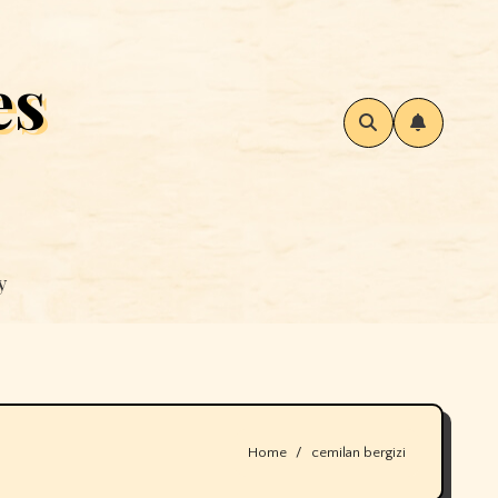
es
y
Home
cemilan bergizi