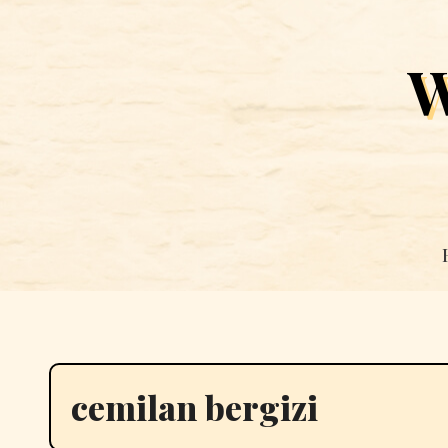
Skip
to
W
content
cemilan bergizi