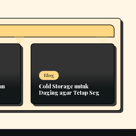
Blog
an
Cold Storage untuk
Daging agar Tetap Segar
epat
Lebih Lama