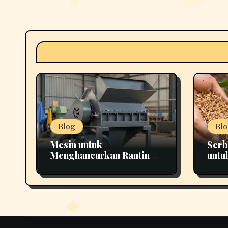
Blog
Blo
Mesin untuk
Serb
Menghancurkan Ranting
untu
yang Tepat untuk
Pema
Berbagai Kebutuhan