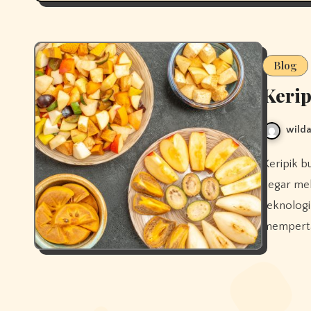
Blog
Kerip
wilda
Keripik buah cemilan sehat alami yang dibuat dari buah-buahan
segar me
teknologi
memperta