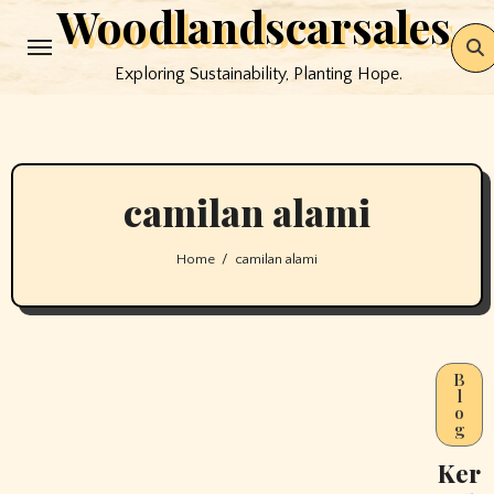
Woodlandscarsales
Skip
to
Exploring Sustainability, Planting Hope.
content
camilan alami
Home
camilan alami
B
l
o
g
Ker