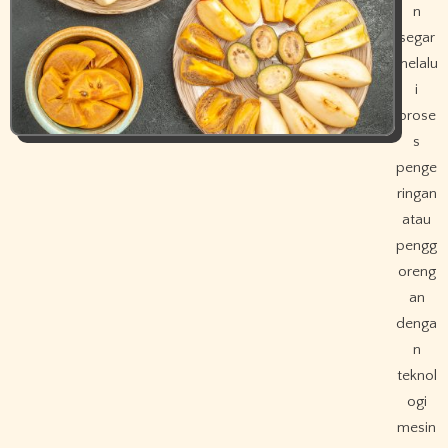
n
segar
melalu
i
prose
s
penge
ringan
atau
pengg
oreng
an
denga
n
teknol
ogi
mesin