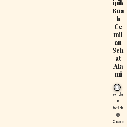
ipik
Bua
h
Ce
mil
an
Seh
at
Ala
mi
wilda
n
hafizh
Octob