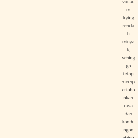
vacuu
m
frying
renda
h
minya
k,
sehing
ga
tetap
memp
ertaha
nkan
rasa
dan
kandu
ngan
giziny