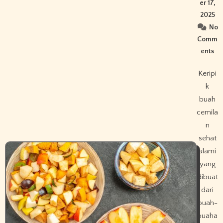
er 17,
2025
No
Comm
ents
Keripi
k
buah
cemila
n
sehat
alami
yang
dibuat
dari
buah-
buaha