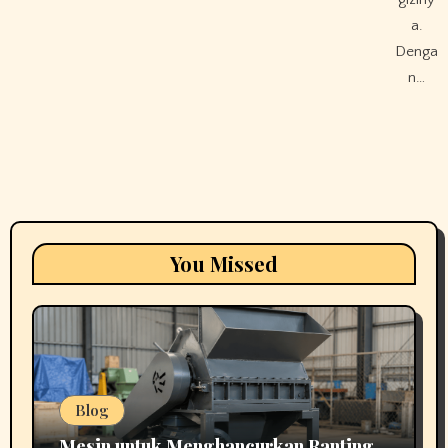
a.
Denga
n…
You Missed
Blog
Mesin untuk Menghancurkan Ranting