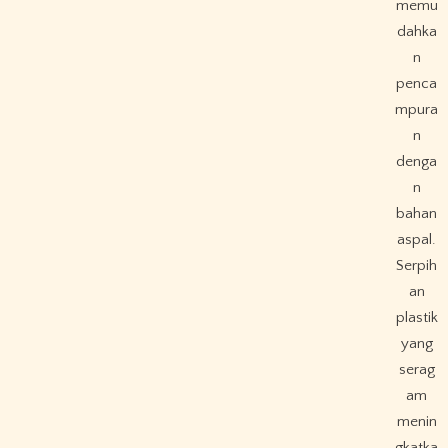
memu
dahka
n
penca
mpura
n
denga
n
bahan
aspal.
Serpih
an
plastik
yang
serag
am
menin
gkatka