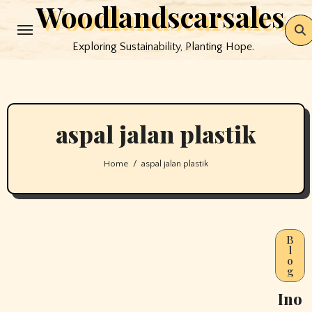
Woodlandscarsales
Skip
to
Exploring Sustainability, Planting Hope.
content
aspal jalan plastik
Home
aspal jalan plastik
B
l
o
g
Ino