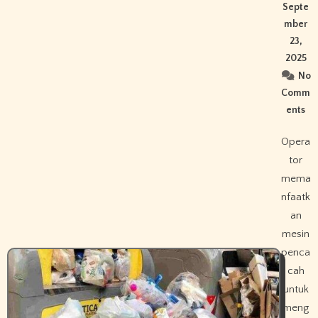
Septe
mber
23,
2025
No
Comm
ents
Opera
tor
mema
nfaatk
an
mesin
penca
cah
untuk
meng