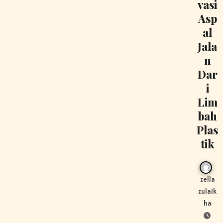
vasi
Asp
al
Jala
n
Dar
i
Lim
bah
Plas
tik
zella
zulaik
ha