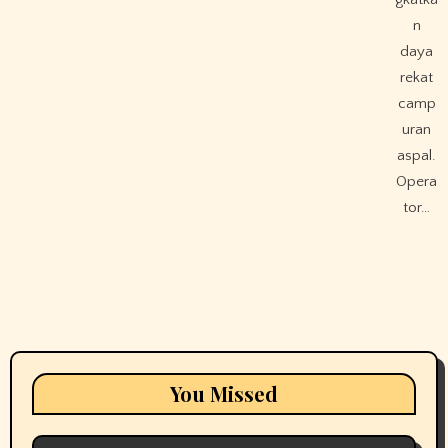
n
daya
rekat
camp
uran
aspal.
Opera
tor…
You Missed