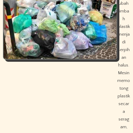
ubah
limba
h
plastik
menja
di
serpih
an
halus.
Mesin
memo
tong
plastik
secar
a
serag
am,