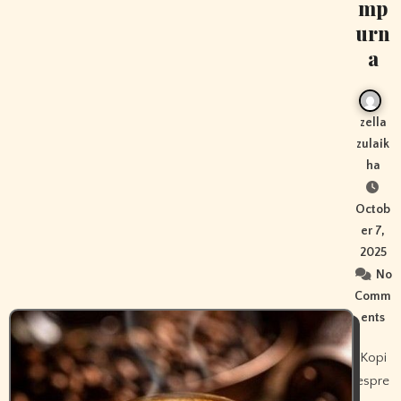
mp
urn
a
zella
zulaik
ha
Octob
er 7,
2025
No
Comm
ents
Kopi
espre