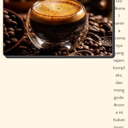
sso
dikena
l
karen
a
aroma
nya
yang
tajam,
kompl
eks,
dan
meng
goda.
Arom
a ini
bukan
munc