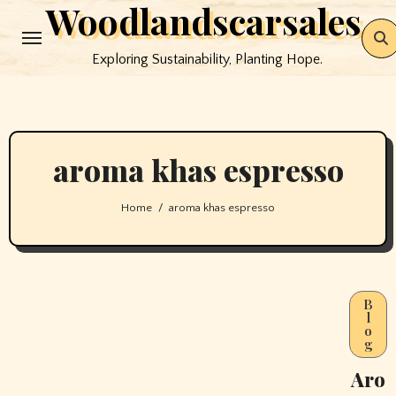
Woodlandscarsales
Skip
to
Exploring Sustainability, Planting Hope.
content
aroma khas espresso
Home
aroma khas espresso
B
l
o
g
Aro