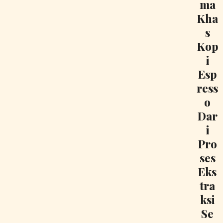
ma
Kha
s
Kop
i
Esp
ress
o
Dar
i
Pro
ses
Eks
tra
ksi
Se