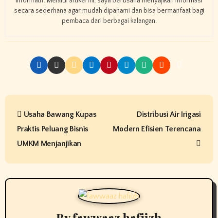
informatif. Melalui artikel ini, saya berusaha menyajikan informasi
secara sederhana agar mudah dipahami dan bisa bermanfaat bagi
pembaca dari berbagai kalangan.
P
Usaha Bawang Kupas
Distribusi Air Irigasi
o
Praktis Peluang Bisnis
Modern Efisien Terencana
s
UMKM Menjanjikan
t
n
a
By
fawwaaz hafiizh