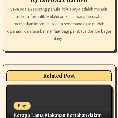
v
Saya adalah seorang penulis fokus saya adalah menulis
i
artikel informatif. Melalui artikel ini, saya berusaha
g
menyajikan informasi secara sederhana agar mudah
dipahami dan bisa bermanfaat bagi pembaca dari berbagai
a
kalangan.
t
i
o
Related Post
n
Blog
Berapa Lama Makanan Bertahan dalam