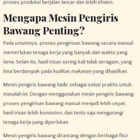
proses produksi berjalan lancar dan lebih efisien.
Mengapa Mesin Pengiris
Bawang Penting?
Pada umumnya, proses pengirisan bawang secara manual
memerlukan tenaga kerja yang banyak dan waktu yang
lama. Selain itu, hasil irisan sering kali tidak seragam, yang
bisa berdampak pada kualitas makanan yang dihasilkan.
Mesin pengiris bawang hadir sebagai solusi praktis untuk
masalah ini. Dengan menggunakan mesin pengiris bawang,
proses pengirisan bawang massal menjadi lebih cepat,
hasil irisan lebih konsisten, dan tentu saja mengurangi
tenaga kerja yang diperlukan.
Mesin pengiris bawang dirancang dengan berbagai fitur