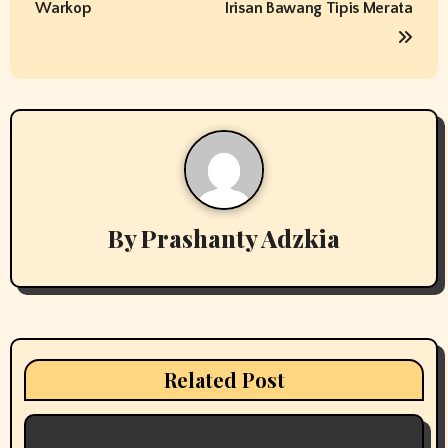
Warkop
Irisan Bawang Tipis Merata
s
t
n
a
v
By
Prashanty Adzkia
i
g
a
t
Related Post
i