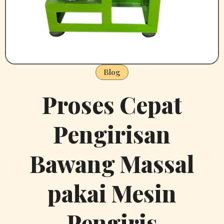
Blog
Proses Cepat
Pengirisan
Bawang Massal
pakai Mesin
Pengiris