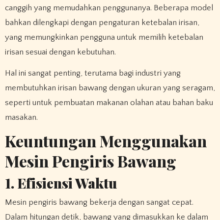
canggih yang memudahkan penggunanya. Beberapa model
bahkan dilengkapi dengan pengaturan ketebalan irisan,
yang memungkinkan pengguna untuk memilih ketebalan
irisan sesuai dengan kebutuhan.
Hal ini sangat penting, terutama bagi industri yang
membutuhkan irisan bawang dengan ukuran yang seragam,
seperti untuk pembuatan makanan olahan atau bahan baku
masakan.
Keuntungan Menggunakan
Mesin Pengiris Bawang
1. Efisiensi Waktu
Mesin pengiris bawang bekerja dengan sangat cepat.
Dalam hitungan detik, bawang yang dimasukkan ke dalam