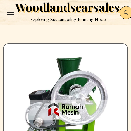
Woodlandscarsales
Skip
to
Exploring Sustainability, Planting Hope.
content