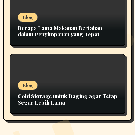
Blog
Berapa Lama Makanan Bertahan
dalam Penyimpanan yang Tepat
Blog
Cold Storage untuk Daging agar Tetap
Segar Lebih Lama