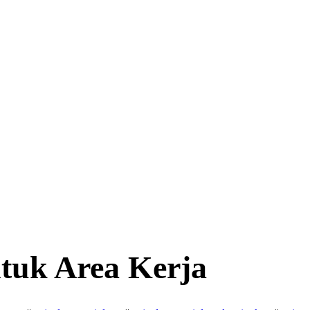
ntuk Area Kerja