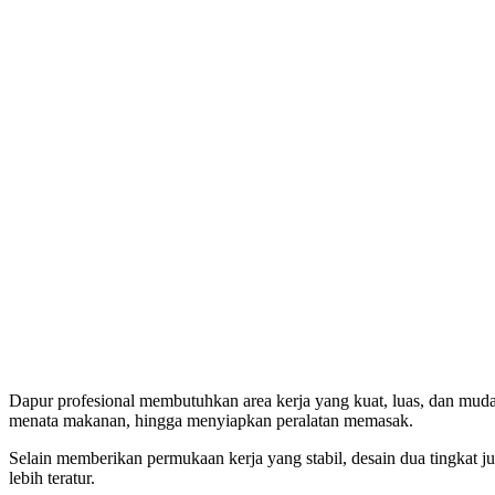
Dapur profesional membutuhkan area kerja yang kuat, luas, dan muda
menata makanan, hingga menyiapkan peralatan memasak.
Selain memberikan permukaan kerja yang stabil, desain dua tingkat
lebih teratur.