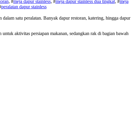
toran
, #
meja dapur stainless
, #
meja dapur stainless dua tingkat
, #
meja
#
peralatan dapur stainless
dalam satu peralatan. Banyak dapur restoran, katering, hingga dapur
 untuk aktivitas persiapan makanan, sedangkan rak di bagian bawah