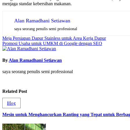
menjaga standar kebersihan makanan.
Alan Ramadhani Setiawan
saya seorang penulis semi professional
Post
Meja Persiapan Dapur Stainless untuk Area Kerja Dapur
Promosi Usaha untuk UMKM di Google dengan SEO
navigation
By
Alan Ramadhani Setiawan
saya seorang penulis semi professional
Related Post
Blog
Mesin untuk Menghancurkan Ranting yang Tepat untuk Berba