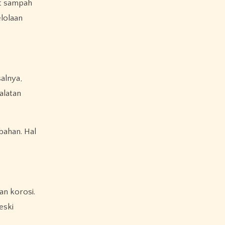
it sampah
lolaan
salnya,
alatan
ahan. Hal
an korosi.
eski