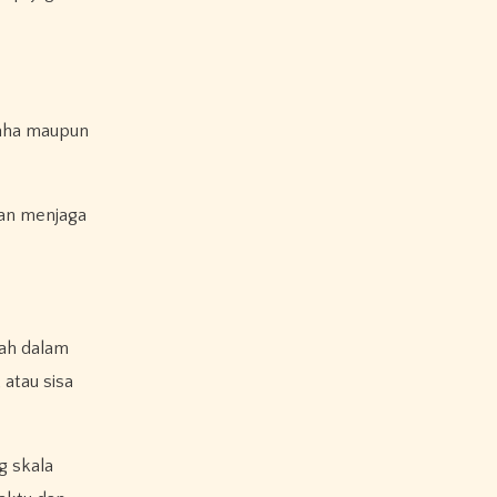
saha maupun
dan menjaga
bah dalam
atau sisa
g skala