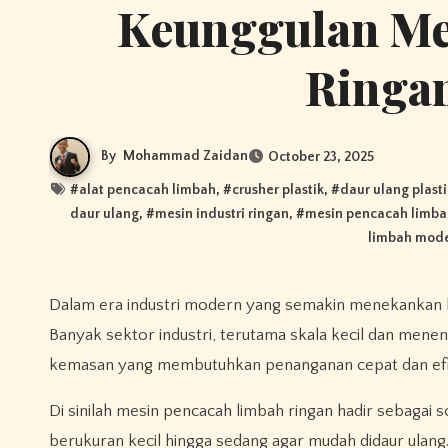
Keunggulan Me
Ringan
By
Mohammad Zaidan
October 23, 2025
#
alat pencacah limbah
, #
crusher plastik
, #
daur ulang plasti
daur ulang
, #
mesin industri ringan
, #
mesin pencacah limba
limbah mod
Dalam era industri modern yang semakin menekankan keberlanjutan, pengelolaan limbah menjadi hal yang sangat penting.
Banyak sektor industri, terutama skala kecil dan menen
kemasan yang membutuhkan penanganan cepat dan efi
Di sinilah mesin pencacah limbah ringan hadir sebagai s
berukuran kecil hingga sedang agar mudah didaur ulan