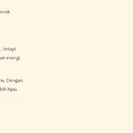
erak.
 tetapi
at energi,
mu. Dengan
h hijau.