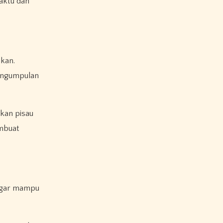
aktu dan
hkan.
pengumpulan
kan pisau
mbuat
 agar mampu