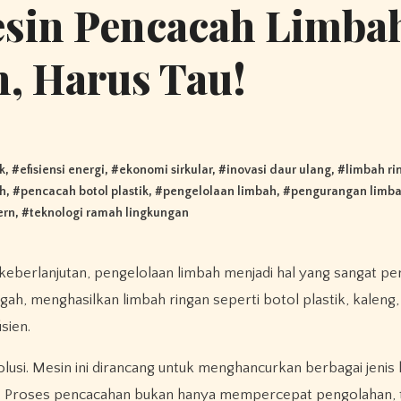
sin Pencacah Limba
, Harus Tau!
k
, #
efisiensi energi
, #
ekonomi sirkular
, #
inovasi daur ulang
, #
limbah ri
h
, #
pencacah botol plastik
, #
pengelolaan limbah
, #
pengurangan limb
ern
, #
teknologi ramah lingkungan
gah, menghasilkan limbah ringan seperti botol plastik, kaleng,
sien.
olusi. Mesin ini dirancang untuk menghancurkan berbagai jenis
g. Proses pencacahan bukan hanya mempercepat pengolahan, t