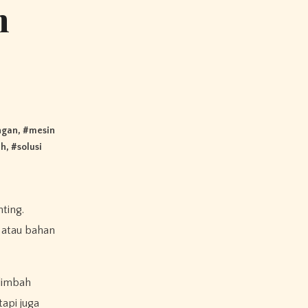
h
ngan
, #
mesin
ah
, #
solusi
 atau bahan
 limbah
api juga