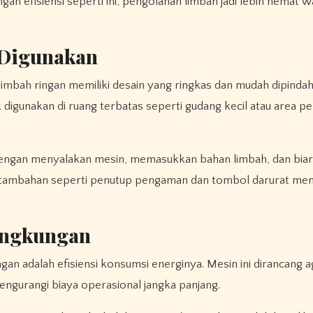
n efisiensi seperti ini, pengolahan limbah jadi lebih hemat w
 Digunakan
imbah ringan memiliki desain yang ringkas dan mudah dipinda
digunakan di ruang terbatas seperti gudang kecil atau area 
 dengan menyalakan mesin, memasukkan bahan limbah, dan biar
n tambahan seperti penutup pengaman dan tombol darurat me
ingkungan
gan adalah efisiensi konsumsi energinya. Mesin ini dirancang
engurangi biaya operasional jangka panjang.