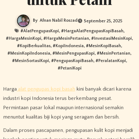
By
Afnan Nabil Roszad
September 25, 2025
#
AlatPengupasKopi
, #
HargaAlatPengupasKopiBasah
,
#
HargaMesinKopi
, #
HargaMesinPertanian
, #
InvestasiMesinKopi
,
#
KopiBerkualitas
, #
KopiIndonesia
, #
MesinKopiBasah
,
#
MesinKopiIndonesia
, #
MesinPengupasKopi
, #
MesinPertanian
,
#
MesinSortasiKopi
, #
PengupasKopiBasah
, #
PeralatanKopi
,
#
PetaniKopi
Harga
alat pengupas kopi basah
kini banyak dicari karena
industri kopi Indonesia terus berkembang pesat.
Permintaan pasar lokal maupun internasional semakin
menuntut kualitas biji kopi yang seragam dan bersih.
Dalam proses pascapanen, pengupasan kulit kopi menjadi