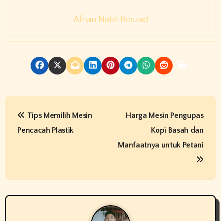
Afnan Nabil Roszad
P
Tips Memilih Mesin
Harga Mesin Pengupas
o
Pencacah Plastik
Kopi Basah dan
s
Manfaatnya untuk Petani
t
n
a