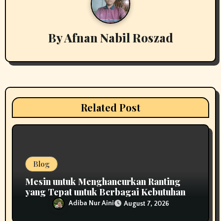
v
i
By
Afnan Nabil Roszad
g
a
t
i
Related Post
o
n
Blog
Mesin untuk Menghancurkan Ranting
yang Tepat untuk Berbagai Kebutuhan
Adiba Nur Aini
August 7, 2026