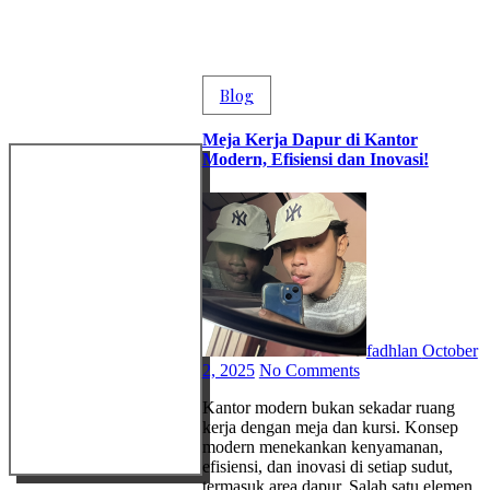
Blog
Meja Kerja Dapur di Kantor
Modern, Efisiensi dan Inovasi!
fadhlan
October
2, 2025
No Comments
Kantor modern bukan sekadar ruang
kerja dengan meja dan kursi. Konsep
modern menekankan kenyamanan,
efisiensi, dan inovasi di setiap sudut,
termasuk area dapur. Salah satu elemen