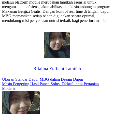
melalui platform mobile merupakan langkah esensial untuk
mengamankan efisiensi, akuntabilitas, dan kesinambungan program
Makanan Bergizi Gratis. Dengan kontrol real-time di tangan, dapur
MBG memastikan setiap bahan digunakan secara optimal,
mendukung misi penyediaan nutrisi terbaik bagi penerima manfaat.
Rifalina Zulfiani Lathifah
Post
Ukuran Standar Dapur MBG dalam Desain Dapur
Mesin Pengering Hasil Panen Solusi Efektif untuk Pertanian
navigation
Modern