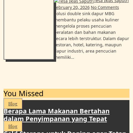
Tesa Iklas Saputri
February 20, 2026
No Comments
Solusi double sink dapur MBG
membantu pelaku usaha kuliner
mengelola proses pencucian
peralatan dan bahan makanan
secara lebih terstruktur. Dalam dapur
restoran, hotel, katering, maupun
dapur industri, area pencucian
memiliki…
You Missed
Blog
Berapa Lama Makanan Bertahan
dalam Penyimpanan yang Tepat
Blog