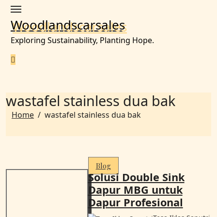
Skip
to
Woodlandscarsales
content
Exploring Sustainability, Planting Hope.
wastafel stainless dua bak
Home
wastafel stainless dua bak
Blog
Solusi Double Sink
Dapur MBG untuk
Dapur Profesional