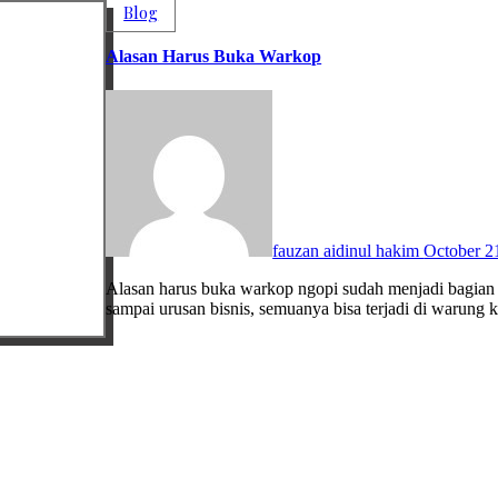
Blog
Alasan Harus Buka Warkop
fauzan aidinul hakim
October 2
Alasan harus buka warkop ngopi sudah menjadi bagian dari gaya hidup banyak orang di Indonesia. dari obrolan santai
sampai urusan bisnis, semuanya bisa terjadi di warung