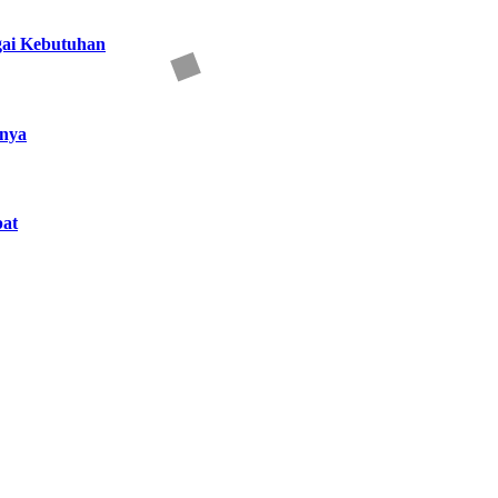
gai Kebutuhan
nnya
at