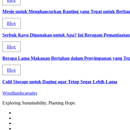
Mesin untuk Menghancurkan Ranting yang Tepat untuk Berba
Blog
Serbuk Kayu Digunakan untuk Apa? Ini Beragam Pemanfaata
Blog
Berapa Lama Makanan Bertahan dalam Penyimpanan yang Tep
Blog
Cold Storage untuk Daging agar Tetap Segar Lebih Lama
Woodlandscarsales
Exploring Sustainability, Planting Hope.