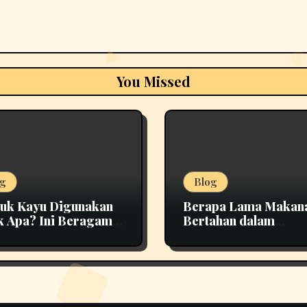
You Missed
g
Blog
uk Kayu Digunakan
Berapa Lama Makan
k Apa? Ini Beragam
Bertahan dalam
nfaatannya
Penyimpanan yang T