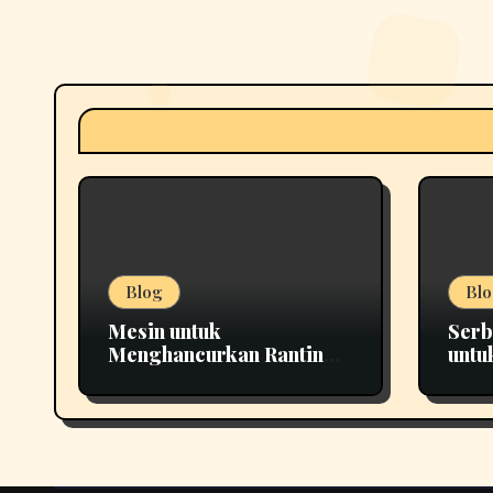
Blog
Blo
Mesin untuk
Serb
Menghancurkan Ranting
untu
yang Tepat untuk
Pema
Berbagai Kebutuhan