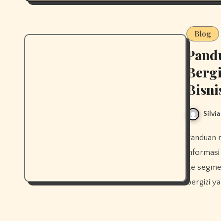
Blog
Pand
Bergi
Bisni
Silvia
Panduan memulai usaha dapur makan bergizi menjadi salah satu
informasi
ke segmen
bergizi y