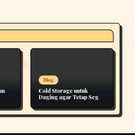
Blog
an
Cold Storage untuk
Daging agar Tetap Segar
epat
Lebih Lama