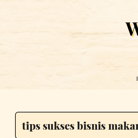
Skip
to
W
content
tips sukses bisnis maka