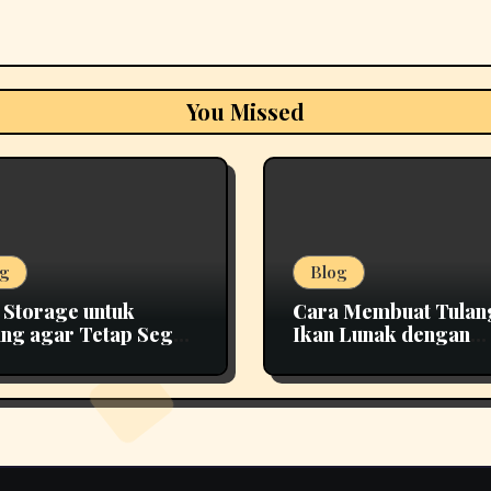
You Missed
g
Blog
 Storage untuk
Cara Membuat Tulan
ng agar Tetap Segar
Ikan Lunak dengan
h Lama
Teknik Presto yang 