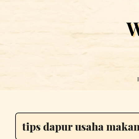
Skip
to
W
content
tips dapur usaha maka