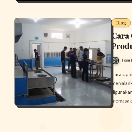
Blog
Cara
Produ
Tesa 
Cara optimalkan alat dapur MBG menjadi hal penting dalam
menjalank
digunaka
memasak s