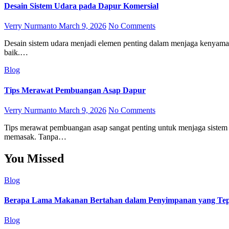
Desain Sistem Udara pada Dapur Komersial
Verry Nurmanto
March 9, 2026
No Comments
Desain sistem udara menjadi elemen penting dalam menjaga kenyamanan dan keamanan dapur komersial. Sistem ini mengatur aliran udara agar panas, asap, dan uap masakan dapat keluar dari ruangan dengan
baik.…
Blog
Tips Merawat Pembuangan Asap Dapur
Verry Nurmanto
March 9, 2026
No Comments
Tips merawat pembuangan asap sangat penting untuk menjaga sistem ventilasi dapur tetap bekerja optimal. Sistem pembuangan asap membantu mengalirkan udara panas, asap, dan uap minyak keluar dari area
memasak. Tanpa…
You Missed
Blog
Berapa Lama Makanan Bertahan dalam Penyimpanan yang Tep
Blog